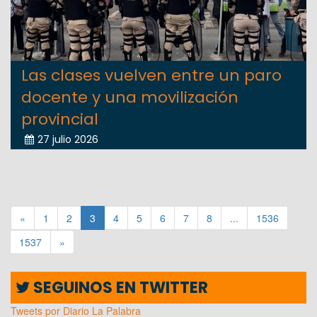
Las clases vuelven entre un paro
docente y una movilización
provincial
27 julio 2026
«
1
2
3
4
5
6
7
8
...
1536
1537
»
SEGUINOS EN TWITTER
Tweets por Diario La Palabra