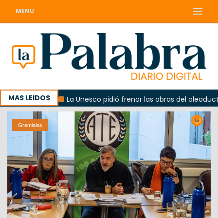
MENU
MAS LEIDOS
obierno
La Unesco pidió frenar las obras del oleoducto e
Gremiales