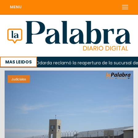
MENU
MAS LEIDOS
lorada
Odarda reclamó la reapertura de la sucursal del C
Judiciales