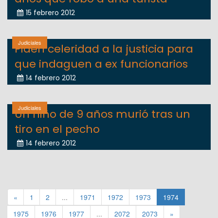
15 febrero 2012
Judiciales
Piden celeridad a la justicia para
que indaguen a ex funcionarios
14 febrero 2012
Judiciales
Un niño de 9 años murió tras un
tiro en el pecho
14 febrero 2012
«
1
2
...
1971
1972
1973
1974
1975
1976
1977
...
2072
2073
»