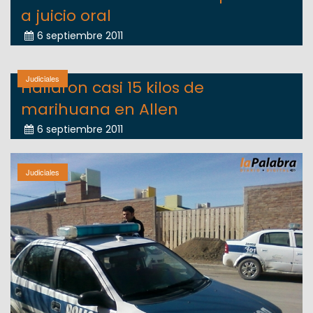
a juicio oral
6 septiembre 2011
Judiciales
Hallaron casi 15 kilos de
marihuana en Allen
6 septiembre 2011
Judiciales