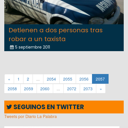
Detienen a dos personas tras
robar a un taxista
5 septiembre 2011
«
1
2
...
2054
2055
2056
2057
2058
2059
2060
...
2072
2073
»
SEGUINOS EN TWITTER
Tweets por Diario La Palabra