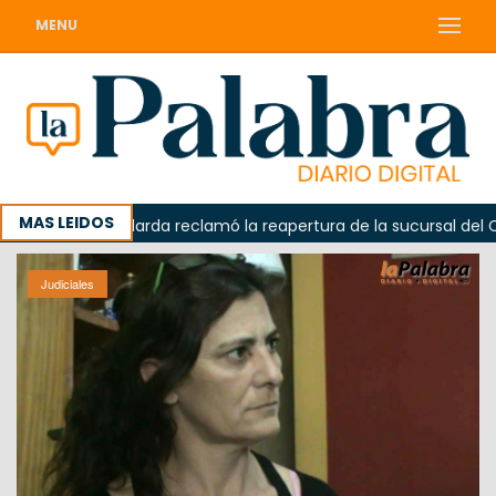
MENU
MAS LEIDOS
a
Odarda reclamó la reapertura de la sucursal del Corre
Judiciales