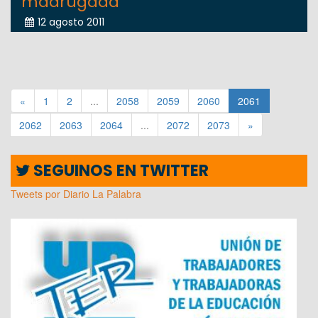
madrugada
12 agosto 2011
«
1
2
...
2058
2059
2060
2061
2062
2063
2064
...
2072
2073
»
SEGUINOS EN TWITTER
Tweets por Diario La Palabra