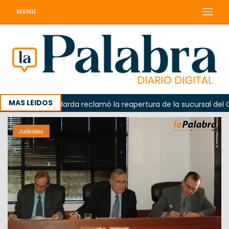
MENU
MAS LEIDOS
da
Odarda reclamó la reapertura de la sucursal del Corre
Judiciales