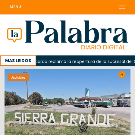
MENU
MAS LEIDOS
a
Odarda reclamó la reapertura de la sucursal del Corre
Judiciales