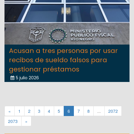
Acusan a tres personas por usar
recibos de sueldo falsos para
gestionar préstamos
5 julio 2026
«
1
2
3
4
5
6
7
8
...
2072
2073
»