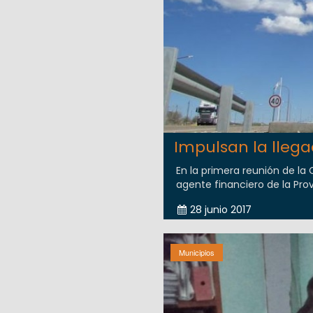
Impulsan la lleg
En la primera reunión de la 
agente financiero de la Provi
28 junio 2017
Municipios