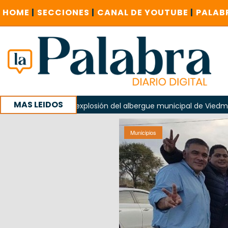
HOME
|
SECCIONES
|
CANAL DE YOUTUBE
|
PALAB
MAS LEIDOS
o en la explosión del albergue municipal de Viedma
La Un
 campaña con un encuentro provincial en Roca
Municipios