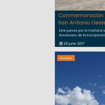
Conmemoración de
San Antonio Oest
Este jueves por la mañana 
Aniversario de la Incorporac
29 junio 2017
Municipios