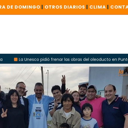
RA DE DOMINGO
|
OTROS DIARIOS
|
CLIMA
|
CONT
esco pidió frenar las obras del oleoducto en Punta Colorada