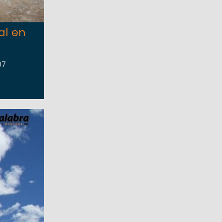
al en
07