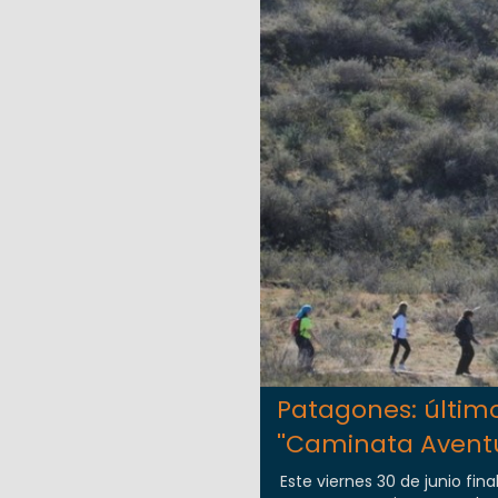
Patagones: último
''Caminata Aventu
Este viernes 30 de junio fin