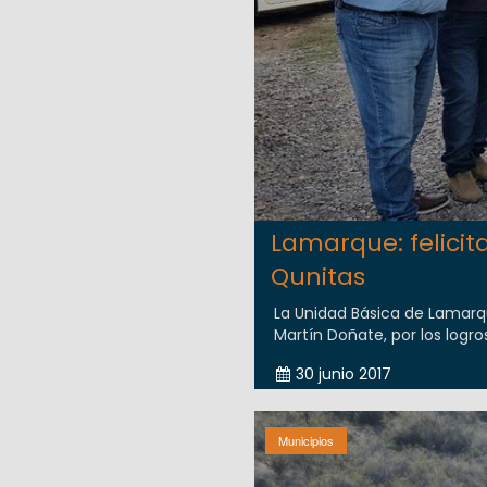
Lamarque: felicit
Qunitas
La Unidad Básica de Lamarqu
Martín Doñate, por los logro
30 junio 2017
Municipios