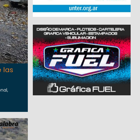
 las
nal,