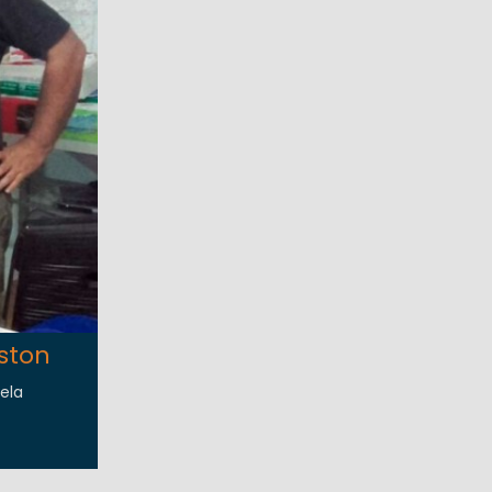
ston
ela