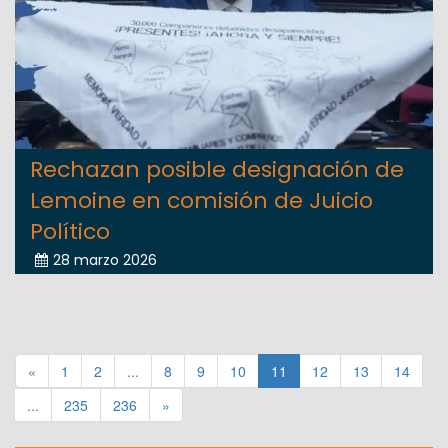
Rechazan posible designación de
Lemoine en comisión de Juicio
Político
28 marzo 2026
«
1
2
...
8
9
10
11
12
13
14
...
235
236
»