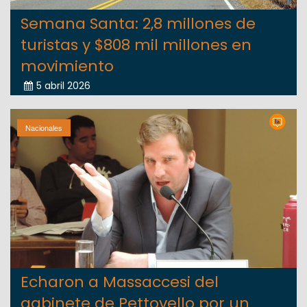
Semana Santa: 2,8 millones de
turistas y $808 mil millones en
movimiento
5 abril 2026
Nacionales
Echaron a Massaccesi del
gabinete de Pettovello por un