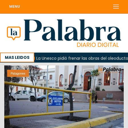
MENU
MAS LEIDOS
rno
La Unesco pidió frenar las obras del oleoducto en Pu
Patagones