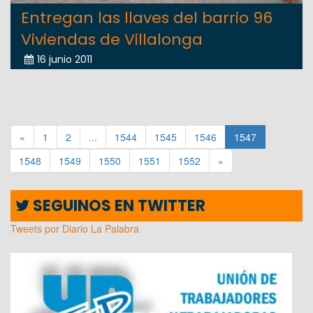
Entregan las llaves del barrio 96
Viviendas de Villalonga
16 junio 2011
«
1
2
...
1544
1545
1546
1547
1548
1549
1550
1551
1552
»
SEGUINOS EN TWITTER
Tweets por Diario La Palabra