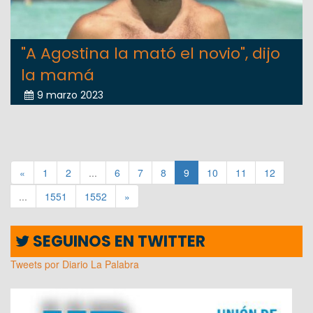
"A Agostina la mató el novio", dijo
la mamá
9 marzo 2023
«
1
2
...
6
7
8
9
10
11
12
...
1551
1552
»
SEGUINOS EN TWITTER
Tweets por Diario La Palabra