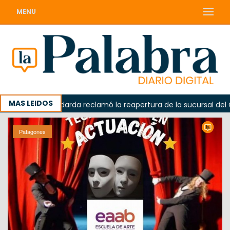
MENU
MAS LEIDOS
da
Odarda reclamó la reapertura de la sucursal del Corr
Patagones