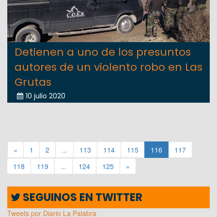
Detienen a uno de los presuntos
autores de un violento robo en Las
Grutas
10 julio 2020
«
1
2
...
113
114
115
116
117
118
119
...
124
125
»
SEGUINOS EN TWITTER
Tweets por Diario La Palabra