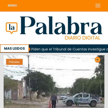
MENU
MAS LEIDOS
lorada
Piden que el Tribunal de Cuentas investigue contra
Policiales