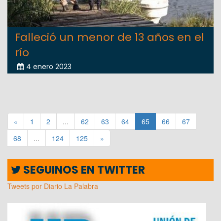
Falleció un menor de 13 años en el
río
4 enero 2023
«
1
2
...
62
63
64
65
66
67
68
...
124
125
»
SEGUINOS EN TWITTER
Tweets por Diario La Palabra