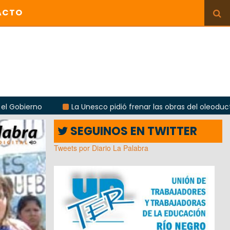
ACTO
La Unesco pidió frenar las obras del oleoducto en Punta C
SEGUINOS EN TWITTER
Tweets por Diario La Palabra