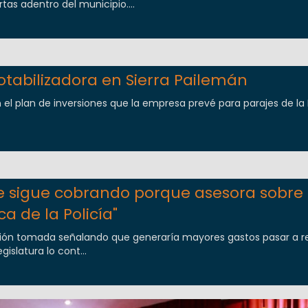
rtas adentro del municipio....
otabilizadora en Sierra Pailemán
plan de inversiones que la empresa prevé para parajes de la
e sigue cobrando porque asesora sobre 
a de la Policía"
isión tomada señalando que generaría mayores gastos pasar a re
islatura lo cont...