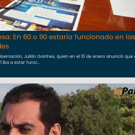
esa: En 60 o 90 estaría funcionado en la
des
obernación, Julián Goinhex, quien en el 10 de enero anunció que 
 iba a estar funci...