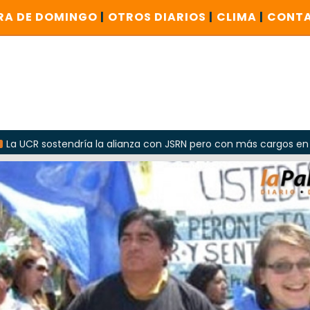
RA DE DOMINGO
|
OTROS DIARIOS
|
CLIMA
|
CONT
ndría la alianza con JSRN pero con más cargos en el Gobierno