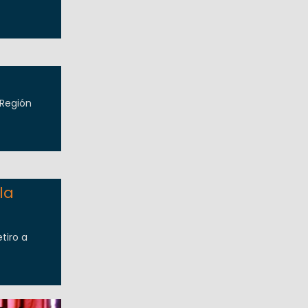
 Región
la
tiro a