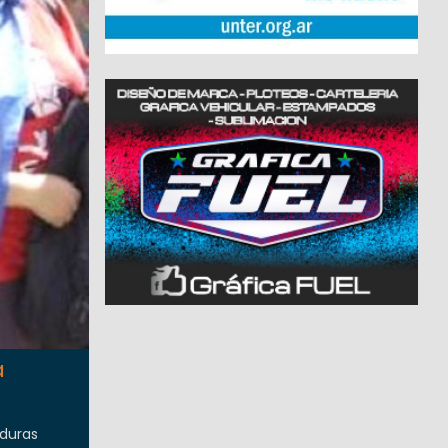
a
 duras