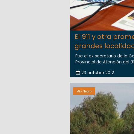
El 911 y otra prom
grandes localida
Fue el ex secretario de la G
Provincial de Atención del 911
23 octubre 2012
Río Negro