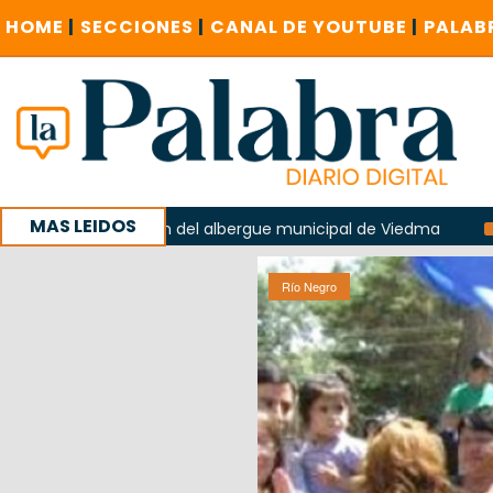
HOME
|
SECCIONES
|
CANAL DE YOUTUBE
|
PALAB
MAS LEIDOS
 explosión del albergue municipal de Viedma
La UCR soste
 la sucursal del Correo Argentino en Sierra Grande
Río Negro