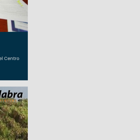
s
el Centro