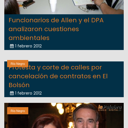
Funcionarios de Allen y el DPA
analizaron cuestiones
ambientales
1 febrero 2012
Río Negro
Protesta y corte de calles por
cancelación de contratos en El
Bolsón
1 febrero 2012
Río Negro