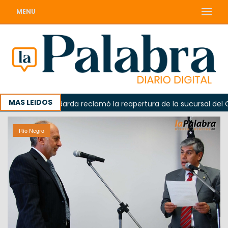
MENU
MAS LEIDOS
a
Odarda reclamó la reapertura de la sucursal del Corre
Río Negro