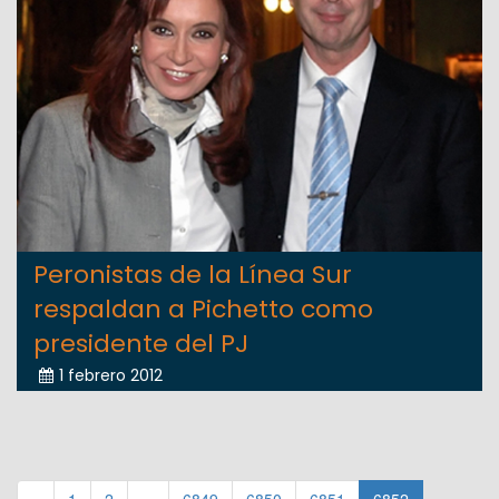
Peronistas de la Línea Sur
respaldan a Pichetto como
presidente del PJ
1 febrero 2012
«
1
2
...
6849
6850
6851
6852