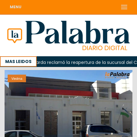
MENU
MAS LEIDOS
Odarda reclamó la reapertura de la sucursal del Correo 
Viedma