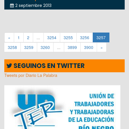
2 septiembre 2013
«
1
2
...
3254
3255
3256
3257
3258
3259
3260
...
3899
3900
»
SEGUINOS EN TWITTER
Tweets por Diario La Palabra