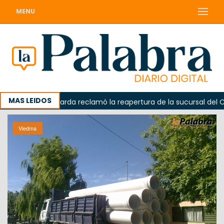
MENU
MAS LEIDOS
Odarda reclamó la reapertura de la sucursal del Correo
Viedma