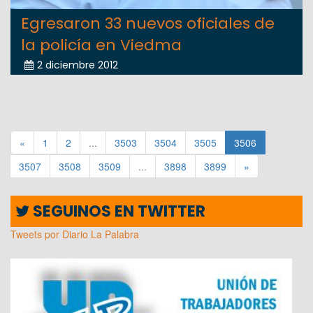
Egresaron 33 nuevos oficiales de
la policía en Viedma
2 diciembre 2012
«
1
2
...
3503
3504
3505
3506
3507
3508
3509
...
3898
3899
»
SEGUINOS EN TWITTER
Tweets por Diario La Palabra