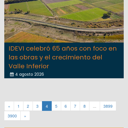
IDEVI celebró 65 años con foco en
las obras y el crecimiento del
Valle Inferior
4 agosto 2026
«
1
2
3
4
5
6
7
8
...
3899
3900
»