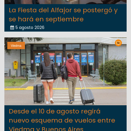
La Fiesta del Alfajor se postergó y
se hará en septiembre
5 agosto 2026
Viedma
Desde el 10 de agosto regirá
nuevo esquema de vuelos entre
Viedma y Buenos Aires