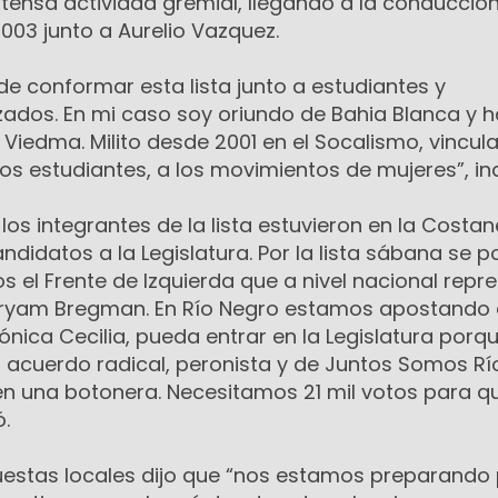
ntensa actividad gremial, llegando a la conducció
2003 junto a Aurelio Vazquez.
e conformar esta lista junto a estudiantes y
zados. En mi caso soy oriundo de Bahia Blanca y 
 Viedma. Milito desde 2001 en el Socalismo, vincul
los estudiantes, a los movimientos de mujeres”, in
os integrantes de la lista estuvieron en la Costa
ndidatos a la Legislatura. Por la lista sábana se p
s el Frente de Izquierda que a nivel nacional repr
Miryam Bregman. En Río Negro estamos apostando
nica Cecilia, pueda entrar en la Legislatura porqu
n acuerdo radical, peronista y de Juntos Somos Rí
en una botonera. Necesitamos 21 mil votos para q
ó.
uestas locales dijo que “nos estamos preparando 