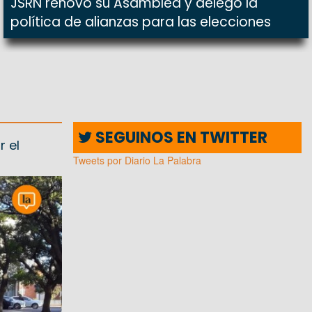
JSRN renovó su Asamblea y delegó la
política de alianzas para las elecciones
SEGUINOS EN TWITTER
r el
Tweets por Diario La Palabra