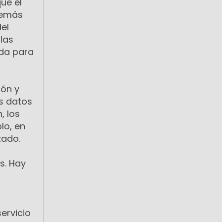
ue el
demás
del
 las
ada para
ión y
os datos
, los
lo, en
zado.
s. Hay
ervicio