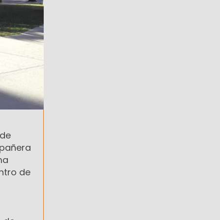
 de
mpañera
ma
ntro de