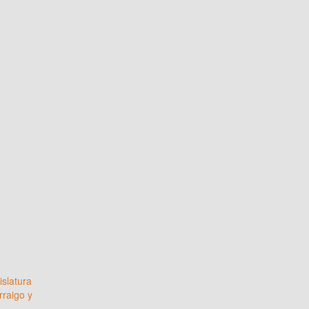
islatura
rraigo y