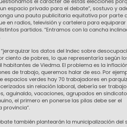
estionamos el carácter de estas elecciones porq
 un espacio privado para el debate”, sostuvo y a
ponga una pauta publicitaria equitativa por parte 
e en radios, televisión y cartelera para equiparar
distintos partidos. “Entramos con la cancha inclin
.
 “jerarquizar los datos del Indec sobre desocupac
r ciento de pobres, lo que representaría según l
l habitantes de Viedma. El problema es la inflación
ones de trabajo, queremos halar de eso. Por ejemp
de espacios verdes hay 70 trabajadores en parqui
cerizados sin relación laboral, debería ser trabajo
s, aguinaldo, vacaciones, agrupados en sindicato
uino, el primero en ponerse las pilas debe ser el
 provincia”.
bate también plantearán la municipalización del s