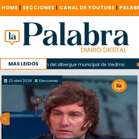
HOME
|
SECCIONES
|
CANAL DE YOUTUBE
|
PALAB
MAS LEIDOS
n la explosión del albergue municipal de Viedma
La Unesc
paña con un encuentro provincial en Roca
22 abril 2026
Elecciones