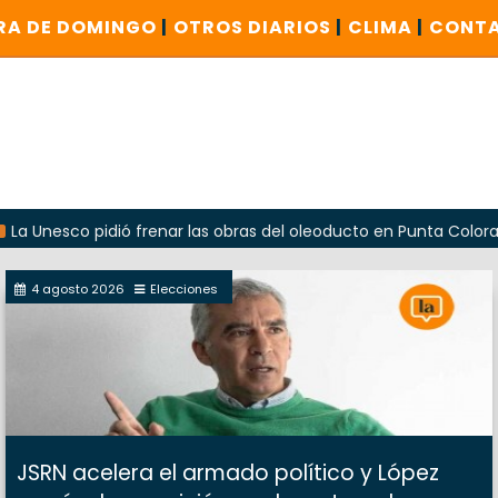
RA DE DOMINGO
|
OTROS DIARIOS
|
CLIMA
|
CONT
o pidió frenar las obras del oleoducto en Punta Colorada
4 agosto 2026
Elecciones
JSRN acelera el armado político y López