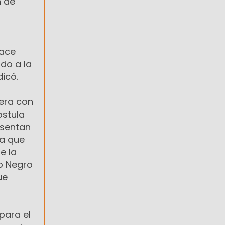
n de
hace
ado a la
dicó.
nera con
ostula
esentan
 a que
e la
o Negro
ue
para el