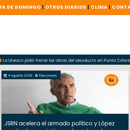
RA DE DOMINGO
|
OTROS DIARIOS
|
CLIMA
|
CONT
co pidió frenar las obras del oleoducto en Punta Colorada
4 agosto 2026
Elecciones
JSRN acelera el armado político y López