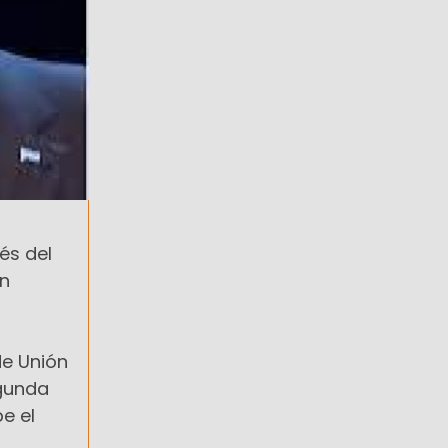
és del
en
de Unión
egunda
e el