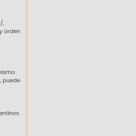
/,
 y orden
 mismo
o, puede
gentinos