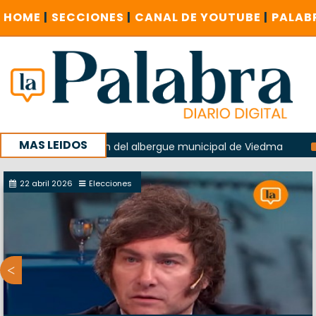
HOME
|
SECCIONES
|
CANAL DE YOUTUBE
|
PALAB
MAS LEIDOS
en la explosión del albergue municipal de Viedma
La Unes
mpaña con un encuentro provincial en Roca
22 abril 2026
Elecciones