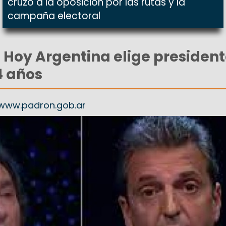
cruzó a la oposición por las rutas y la
campaña electoral
: Hoy Argentina elige president
4 años
 www.padron.gob.ar