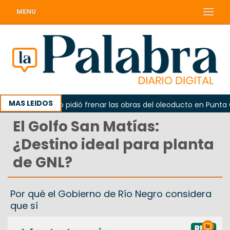
MENU
MAS LEIDOS
La Unesco pidió frenar las obras del oleoducto en Punta Col
El Golfo San Matías:
¿Destino ideal para planta
de GNL?
Por qué el Gobierno de Río Negro considera
que sí