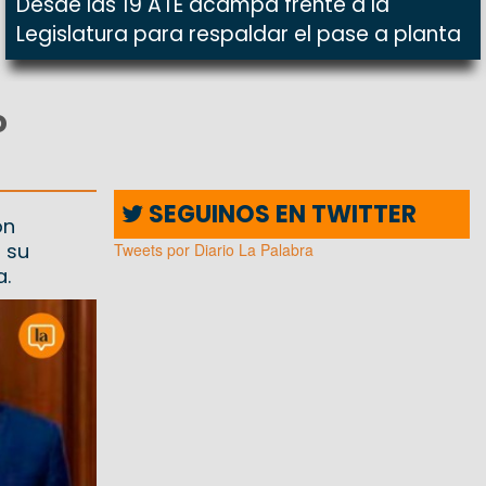
Desde las 19 ATE acampa frente a la
Legislatura para respaldar el pase a planta
o
SEGUINOS EN TWITTER
ón
 su
Tweets por Diario La Palabra
a.