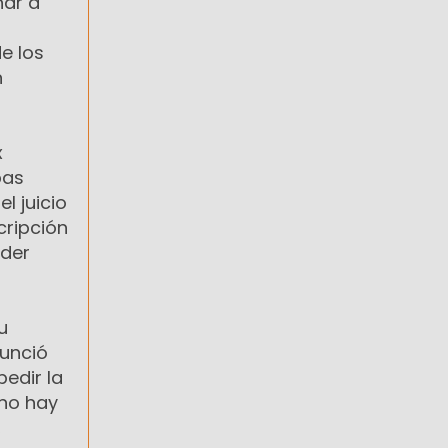
nar a
e los
n
x
bas
l juicio
cripción
oder
u
nunció
pedir la
 no hay
,