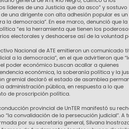
tario general de ATE Río Negro, calificó a los
s líderes de una Justicia que da asco” y sostuvo 
ca de una dirigente con alta adhesión popular es un
a la democracia”. En ese marco, denunció que la
 política “es la herramienta que tienen los poderos
ios electorales y deshacerse así de la voluntad p
ectivo Nacional de ATE emitieron un comunicado ti
icial a la democracia”, en el que advirtieron que “l
y el poder económico buscan acallar a quienes
dencia económica, la soberanía política y la jus
ción gremial declaró el estado de asamblea perma
la administración pública, en respuesta a lo que
to de proscripción política.
 conducción provincial de UnTER manifestó su rec
o “la convalidación de la persecución judicial”. A 
rmada por su secretaria general, Silvana Inostroza