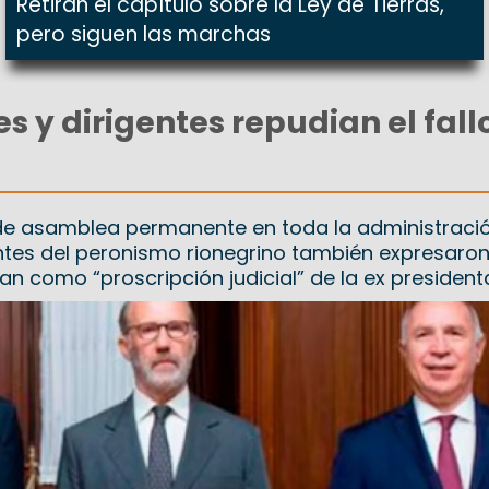
Retiran el capítulo sobre la Ley de Tierras,
pero siguen las marchas
s y dirigentes repudian el fall
 de asamblea permanente en toda la administraci
entes del peronismo rionegrino también expresaron
can como “proscripción judicial” de la ex president