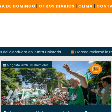
RA DE DOMINGO
|
OTROS DIARIOS
|
CLIMA
|
CONT
oducto en Punta Colorada
Odarda reclamó la reapertura de
5 agosto 2026
Gremiales