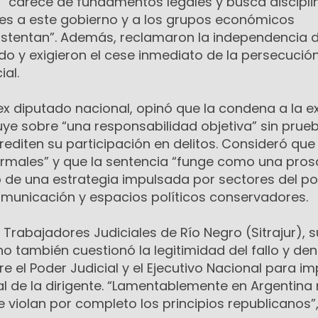
o “carece de fundamentos legales y busca discipli
res a este gobierno y a los grupos económicos
stentan”. Además, reclamaron la independencia d
do y exigieron el cese inmediato de la persecució
ial.
ex diputado nacional, opinó que la condena a la e
uye sobre “una responsabilidad objetiva” sin prue
diten su participación en delitos. Consideró que e
formales” y que la sentencia “funge como una pros
co de una estrategia impulsada por sectores del p
comunicación y espacios políticos conservadores.
 Trabajadores Judiciales de Río Negro (Sitrajur), s
no también cuestionó la legitimidad del fallo y de
e el Poder Judicial y el Ejecutivo Nacional para im
al de la dirigente. “Lamentablemente en Argentina
 violan por completo los principios republicanos”