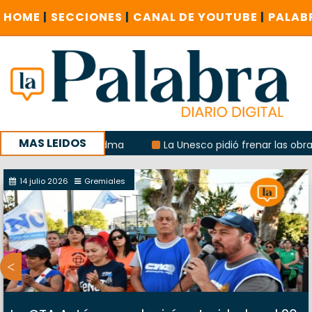
HOME
|
SECCIONES
|
CANAL DE YOUTUBE
|
PALAB
MAS LEIDOS
cipal de Viedma
La Unesco pidió frenar las obras del ole
al en Roca
14 julio 2026
Gremiales