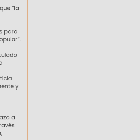
que “la
os para
opular”.
tulado
a
ticia
nente y
hazo a
través
,