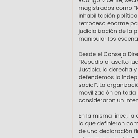
Rodrigo Vicente, secre
magistrados como “lo
inhabilitación políti
retroceso enorme par
judicialización de la
manipular los escenar
Desde el Consejo Dir
“Repudio al asalto jud
Justicia, la derecha 
defendemos la indepen
social”. La organiza
movilización en toda 
consideraron un inten
En la misma línea, la
lo que definieron com
de una declaración fi