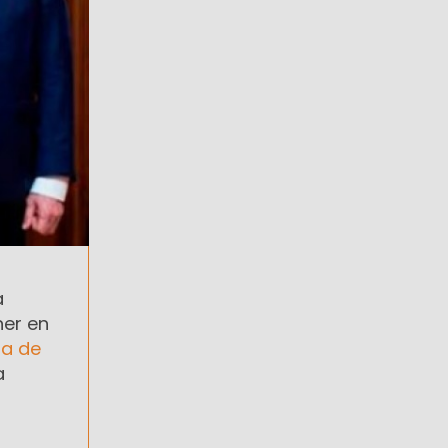
a
ner en
ma de
a