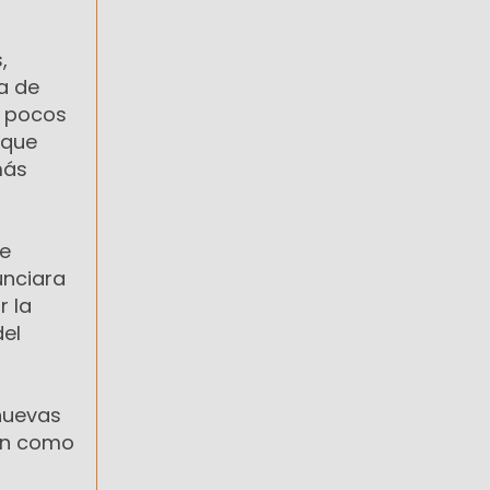
,
ba de
s pocos
 que
más
se
unciara
r la
del
 nuevas
ron como