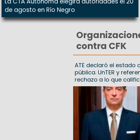
La CTA Autónoma elegirá autoridades el 20
de agosto en Río Negro
Organizacione
contra CFK
ATE declaró el estado
pública. UnTER y refer
rechazo a lo que califi