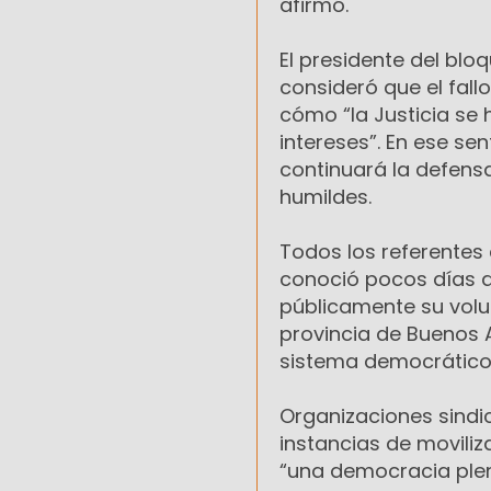
afirmó.
El presidente del blo
consideró que el fall
cómo “la Justicia se
intereses”. En ese se
continuará la defensa
humildes.
Todos los referentes 
conoció pocos días d
públicamente su volun
provincia de Buenos A
sistema democrático
Organizaciones sindic
instancias de moviliz
“una democracia plen