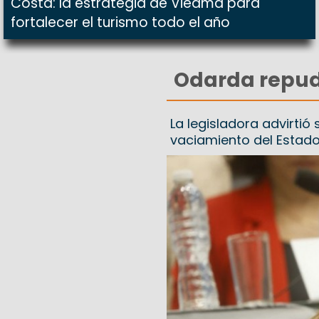
Costa: la estrategia de Viedma para
fortalecer el turismo todo el año
Odarda repudi
La legisladora advirtió
vaciamiento del Estad