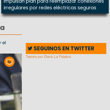
Impulsan plan para reemplazar conexiones
irregulares por redes eléctricas seguras
ma
 el
SEGUINOS EN TWITTER
Tweets por Diario La Palabra