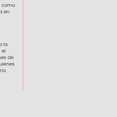
ó como
a en
a la
 el
nes de
uienes
rio