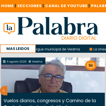
HOME
|
SECCIONES
|
CANAL DE YOUTUBE
|
PALAB
MAS LEIDOS
osión del albergue municipal de Viedma
La Unesco pidió f
 un encuentro provincial en Roca
4 agosto 2026
Viedma
Vuelos diarios, congresos y Camino de la