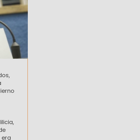
dos,
a
bierno
licia,
de
 era