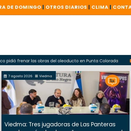
RA DE DOMINGO
|
OTROS DIARIOS
|
CLIMA
|
CONT
renar las obras del oleoducto en Punta Colorada
Odarda r
7 agosto 2026
Viedma
Viedma: Tres jugadoras de Las Panteras