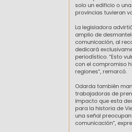
solo un edificio o un
provincias tuvieran v
La legisladora advir
amplio de desmantela
comunicación, al rec
dedicará exclusivame
periodístico. “Esto v
con el compromiso hi
regiones”, remarcó.
Odarda también manif
trabajadoras de pren
impacto que esta deci
para la historia de V
una señal preocupant
comunicación”, expre