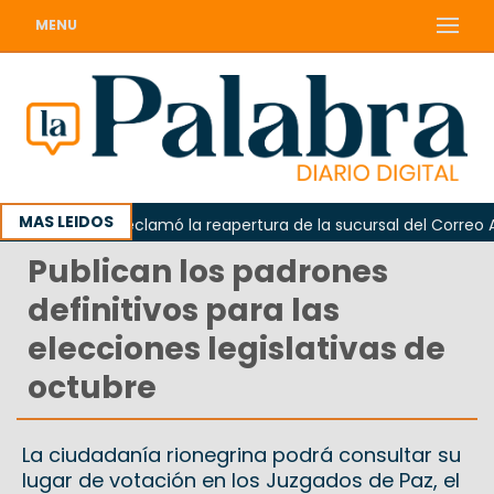
MENU
MAS LEIDOS
Odarda reclamó la reapertura de la sucursal del Correo Arge
Publican los padrones
definitivos para las
elecciones legislativas de
octubre
La ciudadanía rionegrina podrá consultar su
lugar de votación en los Juzgados de Paz, el