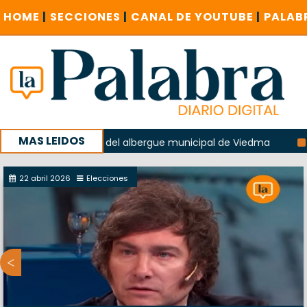
HOME
|
SECCIONES
|
CANAL DE YOUTUBE
|
PALAB
MAS LEIDOS
 la explosión del albergue municipal de Viedma
La Unesco
paña con un encuentro provincial en Roca
22 abril 2026
Elecciones