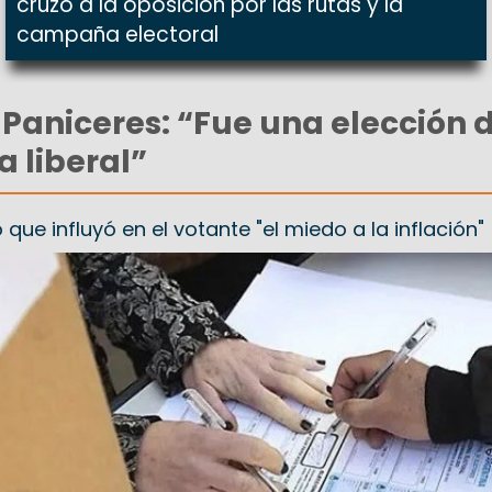
cruzó a la oposición por las rutas y la
campaña electoral
 Paniceres: “Fue una elección 
a liberal”
o que influyó en el votante "el miedo a la inflación"