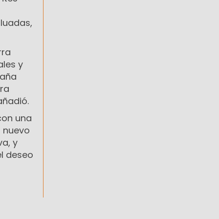
aluadas,
rra
ales y
paña
tra
añadió.
 con una
n nuevo
a, y
el deseo