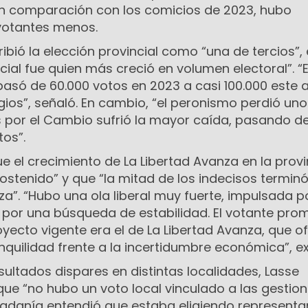
n comparación con los comicios de 2023, hubo
votantes menos.
ibió la elección provincial como “una de tercios”, 
cial fue quien más creció en volumen electoral”. “E
asó de 60.000 votos en 2023 a casi 100.000 este 
gios”, señaló. En cambio, “el peronismo perdió uno
s por el Cambio sufrió la mayor caída, pasando d
tos”.
ue el crecimiento de La Libertad Avanza en la provi
sostenido” y que “la mitad de los indecisos termin
a”. “Hubo una ola liberal muy fuerte, impulsada po
y por una búsqueda de estabilidad. El votante pro
royecto vigente era el de La Libertad Avanza, que o
quilidad frente a la incertidumbre económica”, ex
esultados dispares en distintas localidades, Lasse
ue “no hubo un voto local vinculado a las gestio
udadanía entendió que estaba eligiendo representa