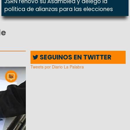
JSRN renovó su Asamblea y delegó la
política de alianzas para las elecciones
de
SEGUINOS EN TWITTER
Tweets por Diario La Palabra