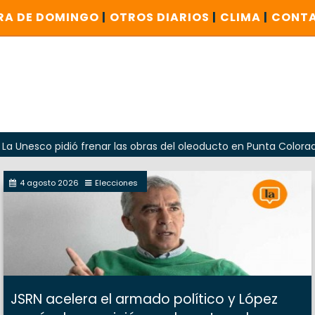
RA DE DOMINGO
|
OTROS DIARIOS
|
CLIMA
|
CONT
 pidió frenar las obras del oleoducto en Punta Colorada
4 agosto 2026
Elecciones
JSRN acelera el armado político y López