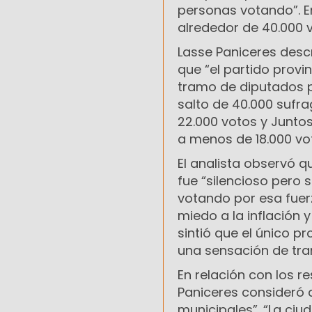
personas votando”. E
alrededor de 40.000 
Lasse Paniceres descr
que “el partido provin
tramo de diputados p
salto de 40.000 sufra
22.000 votos y Junto
a menos de 18.000 vo
El analista observó q
fue “silencioso pero 
votando por esa fuerz
miedo a la inflación 
sintió que el único p
una sensación de tran
En relación con los r
Paniceres consideró q
municipales”. “La ci