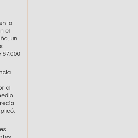
en la
n el
año, un
s
e 67.000
ncia
ó
r el
medio
frecía
plicó.
nes
ntes