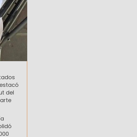
ltados
destacó
ut del
parte
ía
olidó
.000