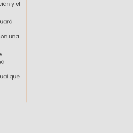
ión y el
tuará
con una
e
no
sual que