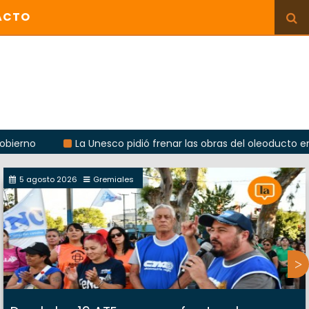
ACTO
La Unesco pidió frenar las obras del oleoducto en Punta 
5 agosto 2026
Gremiales