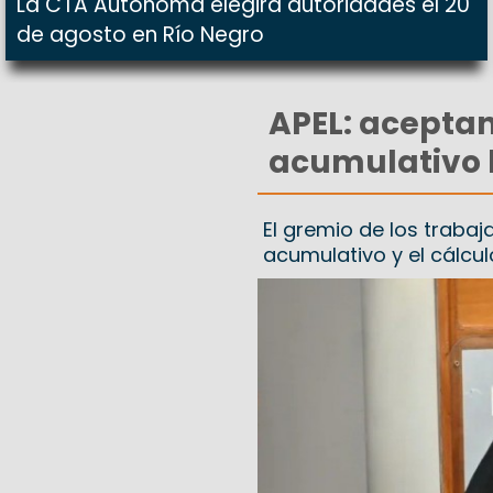
La CTA Autónoma elegirá autoridades el 20
de agosto en Río Negro
APEL: acepta
acumulativo 
El gremio de los traba
acumulativo y el cálcu