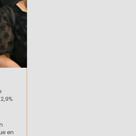
e
 2,9%
n
que en