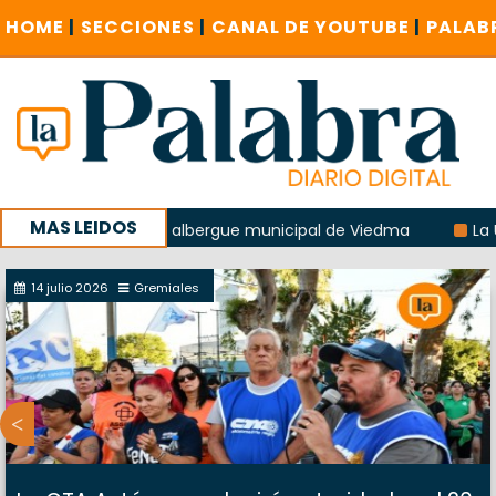
HOME
|
SECCIONES
|
CANAL DE YOUTUBE
|
PALAB
MAS LEIDOS
a explosión del albergue municipal de Viedma
La UCR sost
 la sucursal del Correo Argentino en Sierra Grande
14 julio 2026
Gremiales