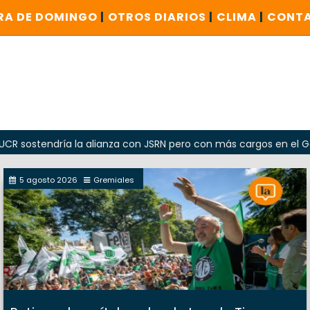
RA DE DOMINGO
|
OTROS DIARIOS
|
CLIMA
|
CONT
endría la alianza con JSRN pero con más cargos en el Gobierno
5 agosto 2026
Gremiales