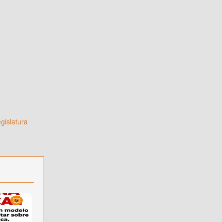
gislatura
a