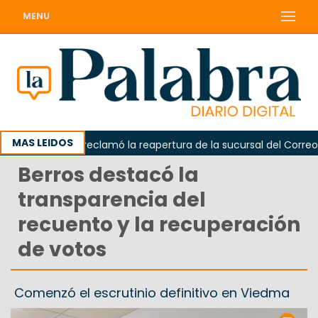
MENU
MAS LEIDOS
Odarda reclamó la reapertura de la sucursal del Correo Arg
Berros destacó la
transparencia del
recuento y la recuperación
de votos
Comenzó el escrutinio definitivo en Viedma