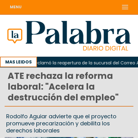
MENU
MAS LEIDOS
Odarda reclamó la reapertura de la sucursal del Correo Argen
ATE rechaza la reforma
laboral: "Acelera la
destrucción del empleo"
Rodolfo Aguiar advierte que el proyecto
promueve precarización y debilita los
derechos laborales