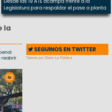
Desde las 19 ATE acampa frente a la
Legislatura para respaldar el pase a planta
 la
SEGUINOS EN TWITTER
 penal
 reabrir
Tweets por Diario La Palabra