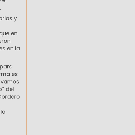
 el
.
arias y
 que en
eron
es en la
 para
orma es
o vamos
o” del
 Cordero
la