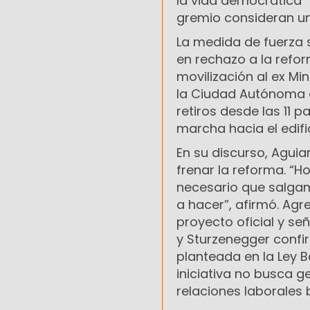
la vida democrática” 
gremio consideran un 
La medida de fuerza s
en rechazo a la refor
movilización al ex Mi
la Ciudad Autónoma d
retiros desde las 11 p
marcha hacia el edifi
En su discurso, Aguia
frenar la reforma. “H
necesario que salgam
a hacer”, afirmó. Agr
proyecto oficial y s
y Sturzenegger confi
planteada en la Ley B
iniciativa no busca g
relaciones laborales 