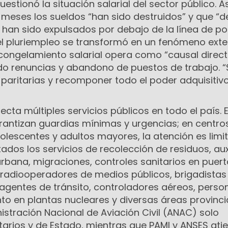
uestionó la situación salarial del sector público. 
3 meses los sueldos “han sido destruidos” y que “
 han sido expulsados por debajo de la línea de po
l pluriempleo se transformó en un fenómeno ext
 congelamiento salarial opera como “causal direc
o renuncias y abandono de puestos de trabajo. “
s paritarias y recomponer todo el poder adquisitiv
ecta múltiples servicios públicos en todo el país. 
arantizan guardias mínimas y urgencias; en centro
olescentes y adultos mayores, la atención es limi
dos los servicios de recolección de residuos, aux
rbana, migraciones, controles sanitarios en puert
radiooperadores de medios públicos, brigadistas
 agentes de tránsito, controladores aéreos, perso
o en plantas nucleares y diversas áreas provinci
istración Nacional de Aviación Civil (ANAC) solo
tarios y de Estado, mientras que PAMI y ANSES ati