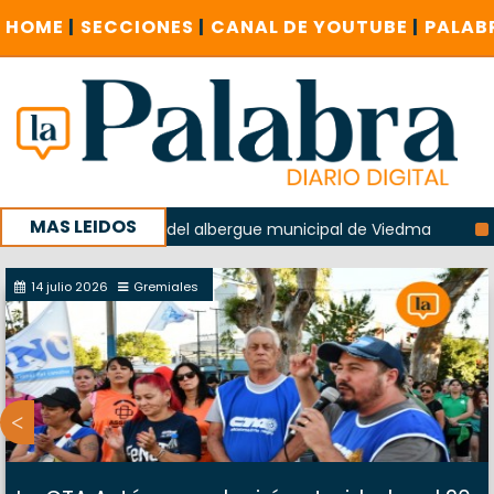
HOME
|
SECCIONES
|
CANAL DE YOUTUBE
|
PALAB
MAS LEIDOS
la explosión del albergue municipal de Viedma
La Unesco 
aña con un encuentro provincial en Roca
14 julio 2026
Gremiales