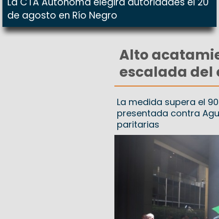
La CTA Autónoma elegirá autoridades el 20
de agosto en Río Negro
Alto acatamie
escalada del 
La medida supera el 90%
presentada contra Aguia
paritarias