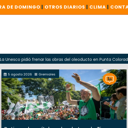
RA DE DOMINGO
|
OTROS DIARIOS
|
CLIMA
|
CONT
pidió frenar las obras del oleoducto en Punta Colorada
O
5 agosto 2026
Gremiales