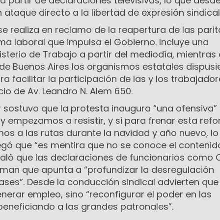
a partir de declaraciones televisivas, lo que desde
ataque directo a la libertad de expresión sindical
e realiza en reclamo de la reapertura de las parit
ma laboral que impulsa el Gobierno. Incluye una
nisterio de Trabajo a partir del mediodía, mientras
e Buenos Aires los organismos estatales dispusi
ara facilitar la participación de las y los trabajador
cio de Av. Leandro N. Alem 650.
r sostuvo que la protesta inaugura “una ofensiva”
oy empezamos a resistir, y si para frenar esta ref
os a las rutas durante la navidad y año nuevo, l
egó que “es mentira que no se conoce el contenid
eñaló que las declaraciones de funcionarios como
rman que apunta a “profundizar la desregulación
ases”. Desde la conducción sindical advierten que 
enerar empleo, sino “reconfigurar el poder en las
beneficiando a las grandes patronales”.