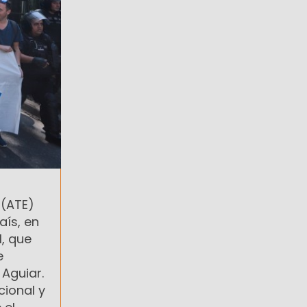
 (ATE)
ís, en
l, que
e
 Aguiar.
cional y