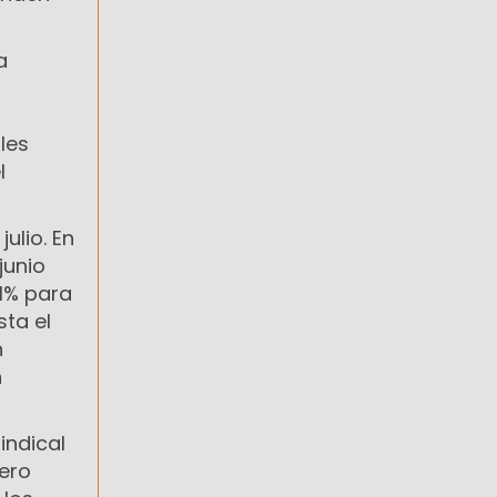
a
les
l
ulio. En
junio
,1% para
ta el
n
n
indical
rero