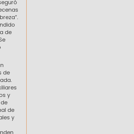
Aseguró
decenas
breza”.
endido
ta de
Se
o
En
s de
tada.
iliares
os y
 de
nal de
ales y
enden