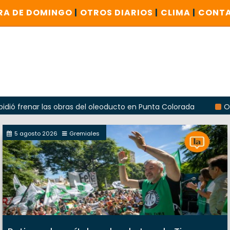
RA DE DOMINGO
|
OTROS DIARIOS
|
CLIMA
|
CONT
ar las obras del oleoducto en Punta Colorada
Odarda recl
5 agosto 2026
Gremiales