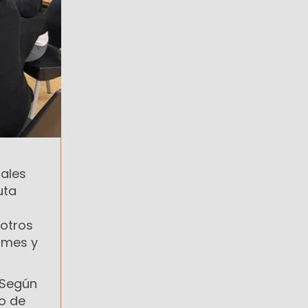
tales
uta
 otros
e mes y
 Según
no de