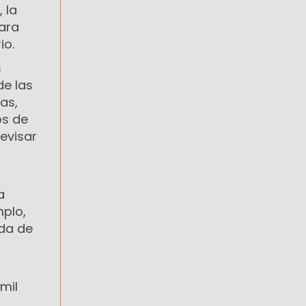
 la
ara
io.
s
de las
as,
os de
evisar
a
plo,
ada de
mil