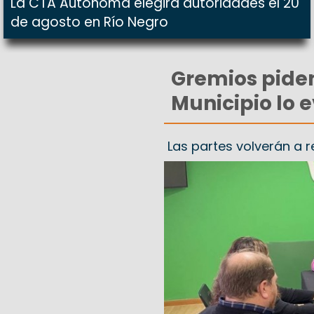
La CTA Autónoma elegirá autoridades el 20
de agosto en Río Negro
Gremios piden
Municipio lo 
Las partes volverán a 