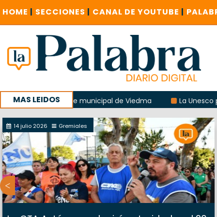
HOME
|
SECCIONES
|
CANAL DE YOUTUBE
|
PALAB
MAS LEIDOS
ón del albergue municipal de Viedma
La Unesco pidió fren
 encuentro provincial en Roca
14 julio 2026
Gremiales