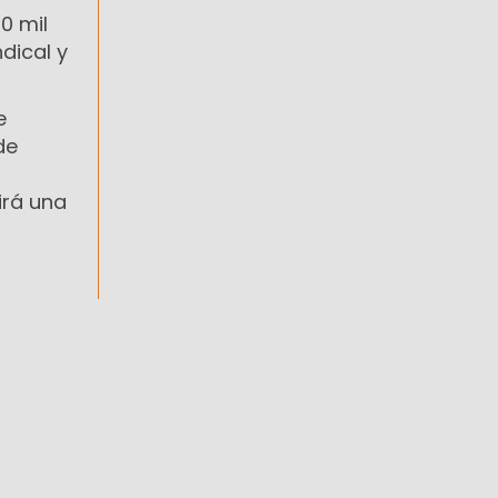
0 mil
dical y
e
de
irá una