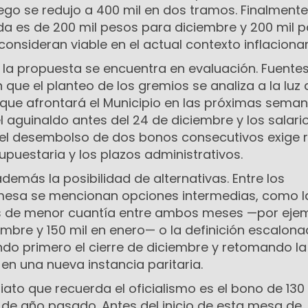
ego se redujo a 400 mil en dos tramos. Finalmente,
a es de 200 mil pesos para diciembre y 200 mil p
nsideran viable en el actual contexto inflacionar
o, la propuesta se encuentra en evaluación. Fuente
 que el planteo de los gremios se analiza a la luz 
 que afrontará el Municipio en las próximas seman
el aguinaldo antes del 24 de diciembre y los salari
 el desembolso de dos bonos consecutivos exige r
supuestaria y los plazos administrativos.
además la posibilidad de alternativas. Entre los
 mesa se mencionan opciones intermedias, como l
os de menor cuantía entre ambos meses —por ejem
embre y 150 mil en enero— o la definición escalon
ndo primero el cierre de diciembre y retomando la
en una nueva instancia paritaria.
ato que recuerda el oficialismo es el bono de 130 
 de año pasado. Antes del inicio de esta mesa de