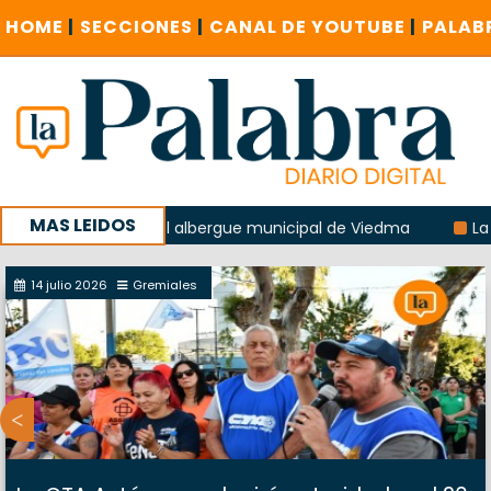
HOME
|
SECCIONES
|
CANAL DE YOUTUBE
|
PALAB
MAS LEIDOS
explosión del albergue municipal de Viedma
La Unesco pid
 con un encuentro provincial en Roca
14 julio 2026
Gremiales