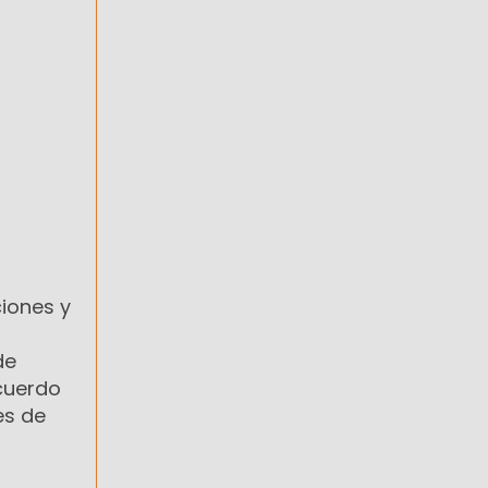
ciones y
de
acuerdo
es de