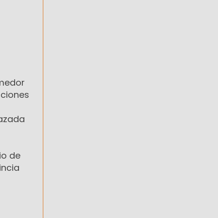
omedor
aciones
hazada
io de
incia