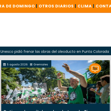
RA DE DOMINGO
|
OTROS DIARIOS
|
CLIMA
|
CONT
ió frenar las obras del oleoducto en Punta Colorada
Odar
5 agosto 2026
Gremiales