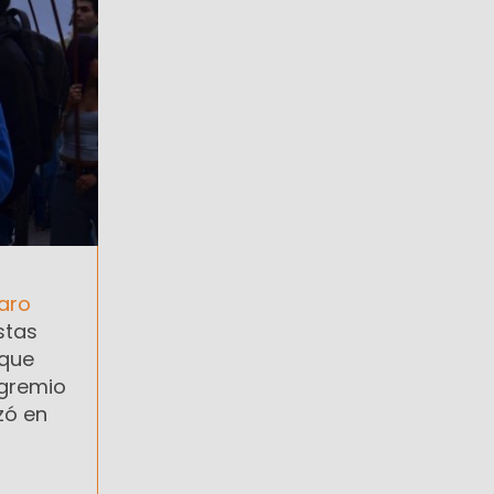
aro
stas
 que
 gremio
zó en