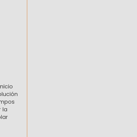
nicio
olución
Campos
 la
lar