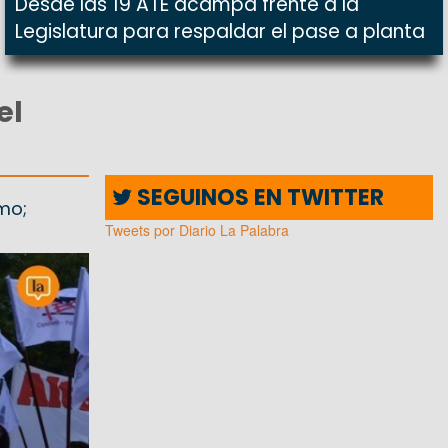
Desde las 19 ATE acampa frente a la
Legislatura para respaldar el pase a planta
el
SEGUINOS EN TWITTER
smo;
Tweets por Diario La Palabra