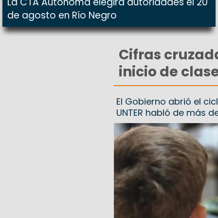
La CTA Autónoma elegirá autoridades el 20
de agosto en Río Negro
Cifras cruzad
inicio de clas
El Gobierno abrió el ci
UNTER habló de más del