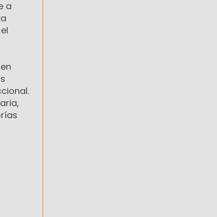
e a
va
el
 en
as
cional.
aria,
rías