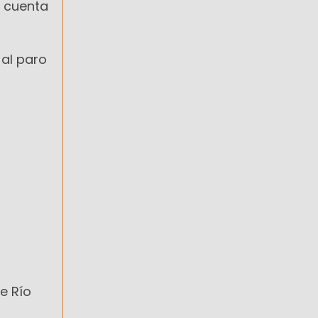
e cuenta
 al paro
e Río