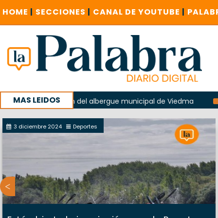
HOME
|
SECCIONES
|
CANAL DE YOUTUBE
|
PALAB
MAS LEIDOS
n la explosión del albergue municipal de Viedma
La Unesc
mpaña con un encuentro provincial en Roca
3 diciembre 2024
Deportes