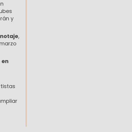
án
lubes
trán y
anotaje
,
 marzo
 en
tistas
l
ampliar