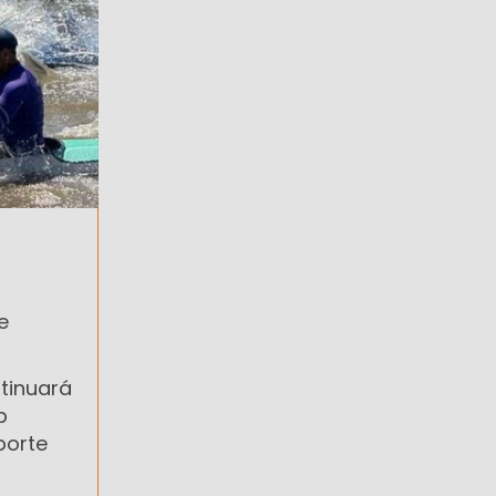
e
tinuará
b
porte