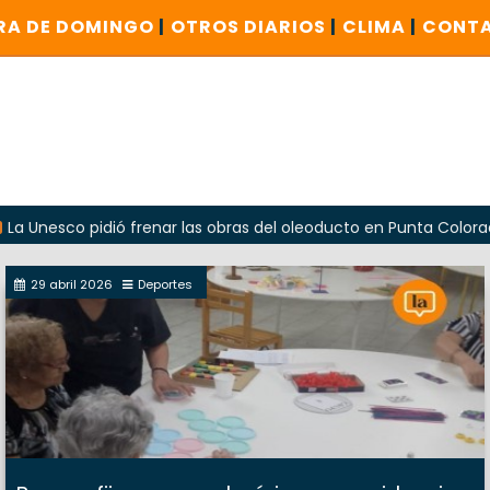
RA DE DOMINGO
|
OTROS DIARIOS
|
CLIMA
|
CONT
o pidió frenar las obras del oleoducto en Punta Colorada
29 abril 2026
Deportes