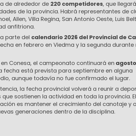
ia de alrededor de
220 competidores
, que llegar
idades de la provincia. Habrá representantes de c
l, Allen, Villa Regina, San Antonio Oeste, Luis Bel
d anfitriona.
a parte del
calendario 2026 del Provincial de C
fecha en febrero en Viedma y la segunda durante
a en Conesa, el campeonato continuará en
agosto
ima fecha está prevista para septiembre en alguna
edio, aunque todavía no fue confirmado el lugar.
cia, la fecha provincial volverá a reunir a depor
 que sostienen la actividad en toda la provincia. E
zación es mantener el crecimiento del canotaje y 
uevas generaciones dentro de la disciplina.