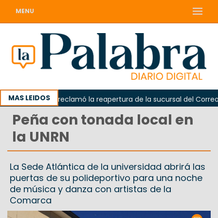
MENU
MAS LEIDOS
Odarda reclamó la reapertura de la sucursal del Correo Arg
Peña con tonada local en
la UNRN
La Sede Atlántica de la universidad abrirá las
puertas de su polideportivo para una noche
de música y danza con artistas de la
Comarca