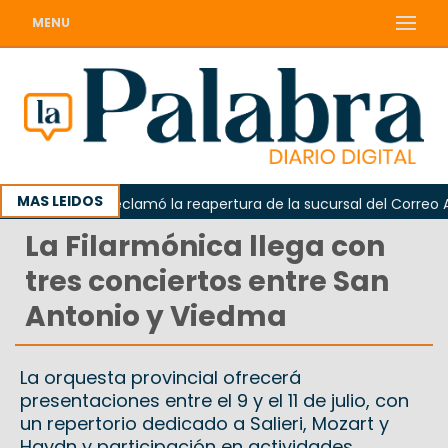
MENU
MAS LEIDOS
Odarda reclamó la reapertura de la sucursal del Correo Argen
La Filarmónica llega con
tres conciertos entre San
Antonio y Viedma
La orquesta provincial ofrecerá
presentaciones entre el 9 y el 11 de julio, con
un repertorio dedicado a Salieri, Mozart y
Haydn y participación en actividades