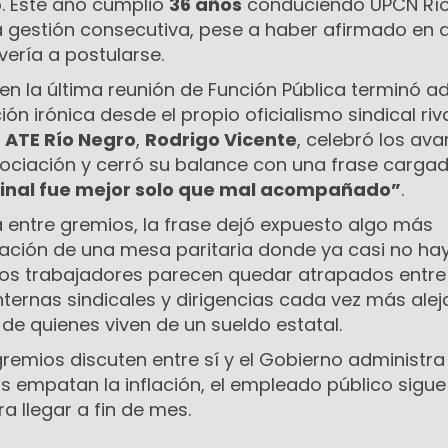
to. Este año cumplió
36 años
conduciendo UPCN Rí
 gestión consecutiva, pese a haber afirmado en d
ería a postularse.
en la última reunión de Función Pública terminó 
 irónica desde el propio oficialismo sindical rival
e
ATE Río Negro
,
Rodrigo Vicente
, celebró los av
ociación y cerró su balance con una frase carga
final fue mejor solo que mal acompañado”
.
a entre gremios, la frase dejó expuesto algo más
ización de una mesa paritaria donde ya casi no ha
los trabajadores parecen quedar atrapados entre
nternas sindicales y dirigencias cada vez más ale
 de quienes viven de un sueldo estatal.
remios discuten entre sí y el Gobierno administra
empatan la inflación, el empleado público sigue
 llegar a fin de mes.