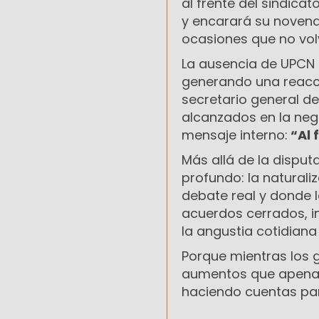
al frente del sindica
y encarará su novena
ocasiones que no volv
La ausencia de UPCN 
generando una reacción
secretario general d
alcanzados en la neg
mensaje interno:
“Al 
Más allá de la disput
profundo: la natural
debate real y donde 
acuerdos cerrados, i
la angustia cotidiana
Porque mientras los g
aumentos que apenas 
haciendo cuentas para