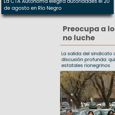
La CTA Autónoma elegirá autoridades el 20
de agosto en Río Negro
Preocupa a lo
no luche
La salida del sindicato
discusión profunda: qu
estatales rionegrinos