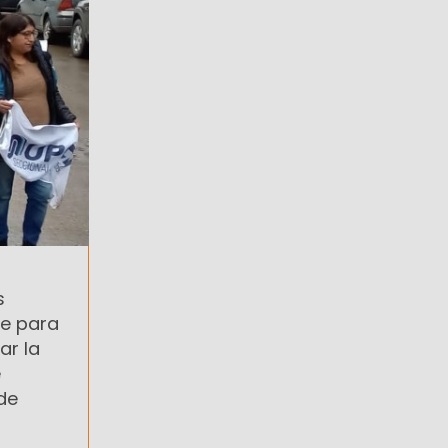
s
te para
r la
e
de