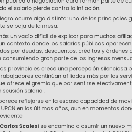
ción pública o negociación dura forman parte de cu
 el salario pierde contra la inflación.
egro ocurre algo distinto: uno de los principales 
te se baja de la mesa.
ás un vacío difícil de explicar para muchos afili
un contexto donde los salarios públicos aparece
os por deudas, descuentos, créditos y órdenes 
 consumiendo gran parte de los ingresos mensua
mos provinciales crece una percepción silenciosa 
rabajadores continúan afiliados más por los servi
ue ofrece el gremio que por sentirse efectivamen
iscusión salarial.
parece reflejarse en la escasa capacidad de movi
 UPCN en los últimos años, aun en momentos don
 evidente.
Carlos Scalesi
se encamina a asumir un nuevo 