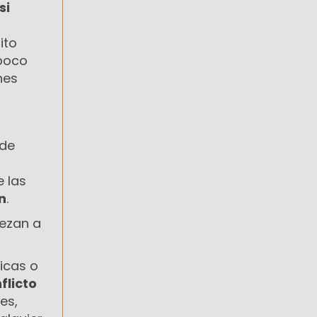
si
ito
mpoco
nes
 de
e las
n
.
iezan a
gicas o
flicto
es,