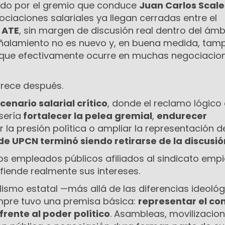
ado por el gremio que conduce
Juan Carlos Scale
ciaciones salariales ya llegan cerradas entre el
y
ATE
, sin margen de discusión real dentro del ámb
 señalamiento no es nuevo y, en buena medida, ta
o que efectivamente ocurre en muchas negociacio
arece después.
cenario salarial crítico
, donde el reclamo lógico
sería
fortalecer la pelea gremial
,
endurecer
 la presión política o ampliar la representación d
de UPCN terminó siendo retirarse de la discusió
s empleados públicos afiliados al sindicato emp
fiende realmente sus intereses.
calismo estatal —más allá de las diferencias ideoló
pre tuvo una premisa básica:
representar el con
frente al poder político
. Asambleas, movilizacion