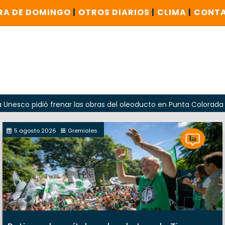
RA DE DOMINGO
|
OTROS DIARIOS
|
CLIMA
|
CONT
dió frenar las obras del oleoducto en Punta Colorada
Oda
5 agosto 2026
Gremiales