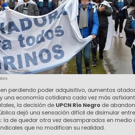
les
uen perdiendo poder adquisitivo, aumentos atado
n y una economía cotidiana cada vez más asfixian
atales, la decisión de
UPCN Río Negro
de abandona
blica dejó una sensación difícil de disimular entr
: la de quedar otra vez desamparados en medio 
sindicales que no modifican su realidad.