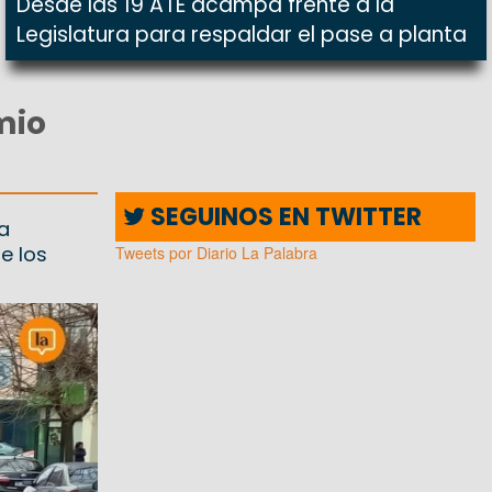
Desde las 19 ATE acampa frente a la
Legislatura para respaldar el pase a planta
mio
SEGUINOS EN TWITTER
a
e los
Tweets por Diario La Palabra