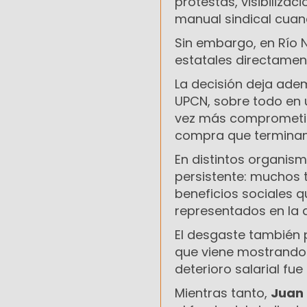
protestas, visibiliza
manual sindical cuando
Sin embargo, en Río N
estatales directamen
La decisión deja adem
UPCN, sobre todo en 
vez más comprometid
compra que terminan
En distintos organis
persistente: muchos t
beneficios sociales q
representados en la d
El desgaste también 
que viene mostrando
deterioro salarial fue
Mientras tanto,
Juan 