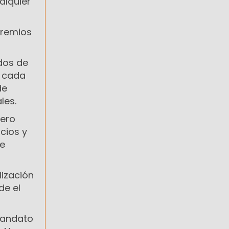
alquier
gremios
ados de
n cada
de
les.
pero
cios y
te
lización
de el
mandato