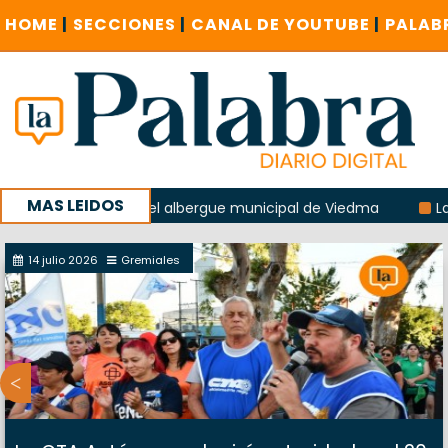
HOME
|
SECCIONES
|
CANAL DE YOUTUBE
|
PALAB
MAS LEIDOS
 explosión del albergue municipal de Viedma
La Unesco pi
a con un encuentro provincial en Roca
14 julio 2026
Gremiales