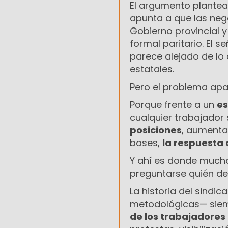
El argumento plante
apunta a que las nego
Gobierno provincial 
formal paritario. El
parece alejado de l
estatales.
Pero el problema ap
Porque frente a un
es
cualquier trabajador 
posiciones
, aumentar
bases,
la respuesta 
Y ahí es donde mucho
preguntarse quién de
La historia del sindi
metodológicas— siem
de los trabajadores 