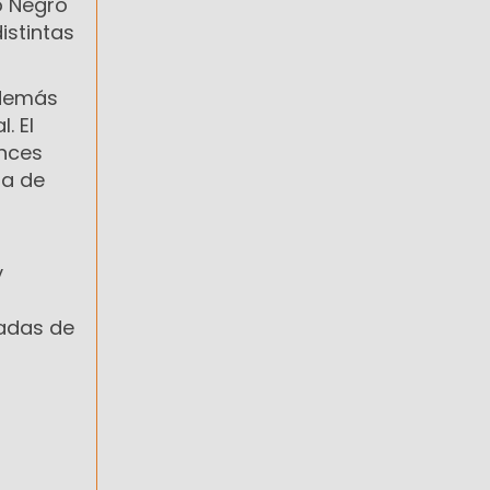
o Negro
istintas
además
. El
ances
da de
y
jadas de