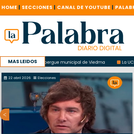
HOME
|
SECCIONES
|
CANAL DE YOUTUBE
|
PALAB
MAS LEIDOS
losión del albergue municipal de Viedma
La UCR sostendrí
ucursal del Correo Argentino en Sierra Grande
22 abril 2026
Elecciones