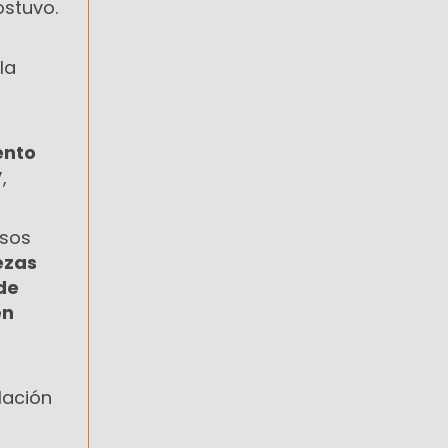
ostuvo.
la
ento
”
,
rsos
ezas
de
en
lación