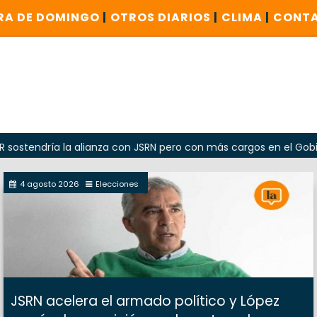
RA DE DOMINGO
|
OTROS DIARIOS
|
CLIMA
|
CONT
a la alianza con JSRN pero con más cargos en el Gobierno
4 agosto 2026
Elecciones
JSRN acelera el armado político y López