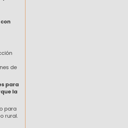
a
 con
cción
s
ones de
es para
rque la
jo para
o rural.