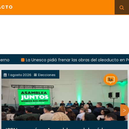
ACTO
La Unesco pidió frenar las obras del oleoducto en Punta Color
1 agosto 2026
Elecciones