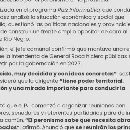
alizada en el programa
Raíz Informativa
, que cond
ez analizó la situación económica y social que
io, cuestionó las políticas nacionales y provincial
de construir un frente amplio opositor de cara al
e Río Negro.
ión, el jefe comunal confirmó que mantuvo una re
e la intendenta de General Roca hiciera públicas 
tir por la gobernación en 2027.
ida, muy decidida y con ideas concretas”
, sos
sideró que la dirigente
“tiene poder territorial,
ión y una mirada importante para conducir la
tó que el PJ comenzó a organizar reuniones con
ores, senadores y referentes partidarios para deli
ica común.
“El peronismo sabe que necesita abra
pacios”
, afirmó. Anunció que
se reunirán los prin