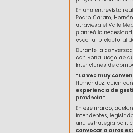
En una entrevista re
Pedro Caram, Hernánd
atraviesa el Valle Med
planteó la necesidad 
escenario electoral d
Durante la conversac
con Soria luego de qu
intenciones de compe
“La veo muy convenc
Hernández, quien con
experiencia de gest
provincia”
.
En ese marco, adelan
intendentes, legislad
una estrategia polít
convocar a otros es