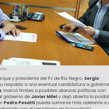
ones
rque y presidente del PJ de Río Negro,
Sergio
ó su respaldo a una eventual candidatura a gobern
a
, marcó límites a posibles alianzas políticas con
al gobierno de
Javier Milei
y dejó abierta la posibi
or
Pedro Pesatti
pueda sumarse más adelante a 
abezado por el peronismo en la provincia.