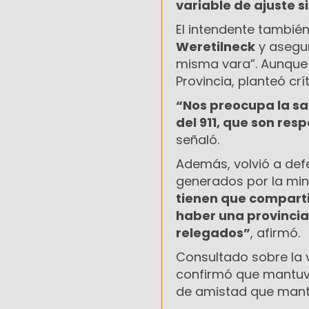
variable de ajuste 
El intendente también
Weretilneck
y asegur
misma vara”. Aunque 
Provincia, planteó crí
“Nos preocupa la sa
del 911, que son res
señaló.
Además, volvió a def
generados por la miner
tienen que compartir
haber una provincia
relegados”
, afirmó.
Consultado sobre la v
confirmó que mantuvi
de amistad que mant