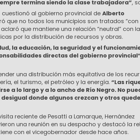
siempre termina siendo la clase trabajadora”
, s
 cuestionó al gobierno provincial de
Alberto
ó que no todos los municipios son tratados “con 
aclaró que mantiene una relación “neutral” con la
ticas por la distribución de recursos y obras.
lud, la educación, la seguridad y el funcionami
ponsabilidades directas del gobierno provincial
ender una distribución más equitativa de los recu
ía, el turismo, el petróleo y la energía.
“Las riqu
se a lo largo y a lo ancho de Río Negro. No pue
 desigual donde algunos crezcan y otros qued
isita reciente de Pesatti a Lamarque, Hernández
eron una reunión en su despacho y destacó la re
iene con el vicegobernador desde hace años.