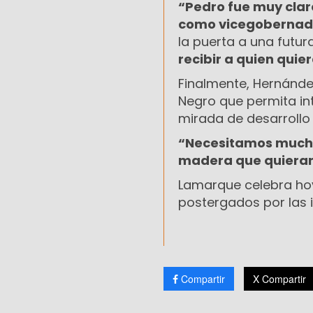
“Pedro fue muy clar
como vicegobernador
la puerta a una futur
recibir a quien quie
Finalmente, Hernánde
Negro que permita int
mirada de desarrollo 
“Necesitamos mucha
madera que quieran 
Lamarque celebra hoy
postergados por las 
Compartir
X Compartir