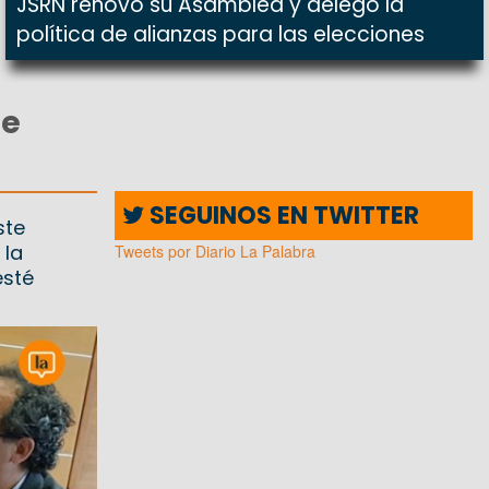
JSRN renovó su Asamblea y delegó la
política de alianzas para las elecciones
de
SEGUINOS EN TWITTER
ste
 la
Tweets por Diario La Palabra
esté