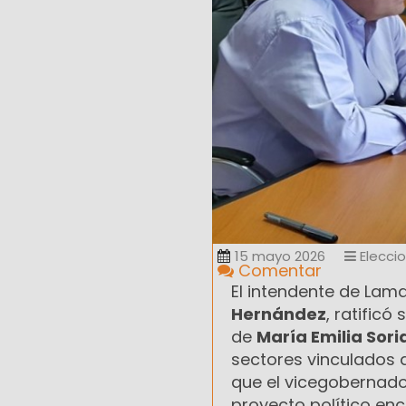
15 mayo 2026
Elecci
Comentar
El intendente de Lama
Hernández
, ratific
de
María Emilia Sori
sectores vinculados 
que el vicegobernad
proyecto político enc