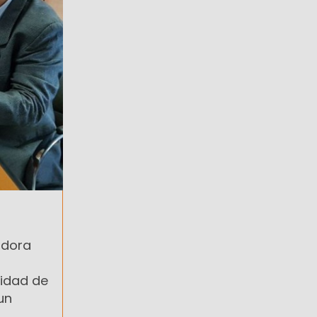
adora
lidad de
un