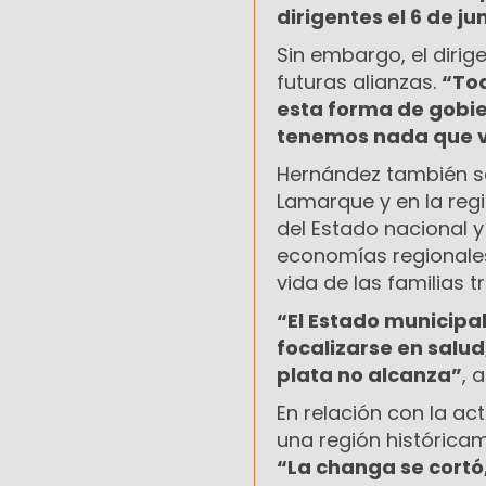
dirigentes el 6 de ju
Sin embargo, el dirige
futuras alianzas.
“Tod
esta forma de gobier
tenemos nada que v
Hernández también se 
Lamarque y en la regi
del Estado nacional 
economías regionales
vida de las familias 
“El Estado municipa
focalizarse en salud
plata no alcanza”
, 
En relación con la ac
una región históricame
“La changa se cortó,