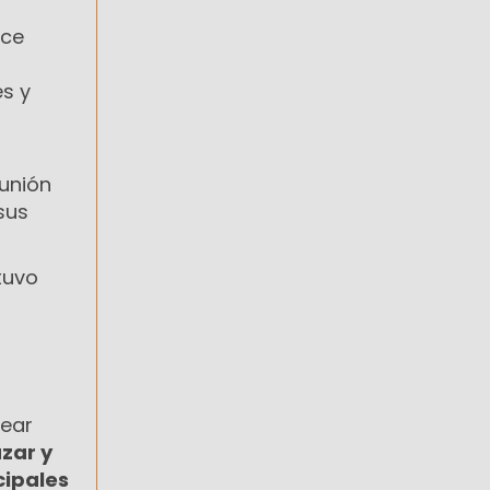
uce
es y
unión
sus
tuvo
near
zar y
cipales