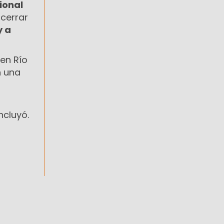
ional
 cerrar
y a
en Río
n una
ncluyó.