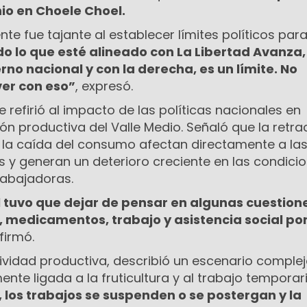
nio en Choele Choel.
nte fue tajante al establecer límites políticos par
o lo que esté alineado con La Libertad Avanza,
no nacional y con la derecha, es un límite. No
er con eso”
, expresó.
refirió al impacto de las políticas nacionales en
ón productiva del Valle Medio. Señaló que la retra
y la caída del consumo afectan directamente a la
 y generan un deterioro creciente en las condici
trabajadoras.
l tuvo que dejar de pensar en algunas cuestion
, medicamentos, trabajo y asistencia social po
afirmó.
tividad productiva, describió un escenario comple
nte ligada a la fruticultura y al trabajo temporari
 los trabajos se suspenden o se postergan y la