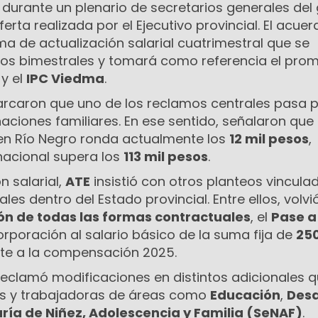
 durante un plenario de secretarios generales del
ferta realizada por el Ejecutivo provincial. El acuer
 de actualización salarial cuatrimestral que se
mos bimestrales y tomará como referencia el pro
y el
IPC Viedma
.
rcaron que uno de los reclamos centrales pasa p
naciones familiares. En ese sentido, señalaron que 
n Río Negro ronda actualmente los
12 mil pesos
,
nacional supera los
113 mil pesos
.
n salarial,
ATE
insistió con otros planteos vincula
les dentro del Estado provincial. Entre ellos, volvi
ón de todas las formas contractuales
, el
Pase a
orporación al salario básico de la suma fija de
250
te a la compensación 2025.
reclamó modificaciones en distintos adicionales 
es y trabajadoras de áreas como
Educación
,
Desa
ría de Niñez, Adolescencia y Familia (SeNAF)
.