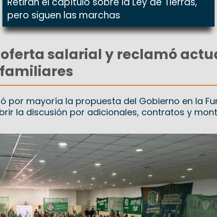
Retiran el capítulo sobre la Ley de Tierras,
pero siguen las marchas
oferta salarial y reclamó actu
familiares
bó por mayoría la propuesta del Gobierno en la Fu
abrir la discusión por adicionales, contratos y mon