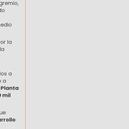
 gremio,
do
medio
or la
la
dos a
ó a
 Planta
 mil
que
rrollo