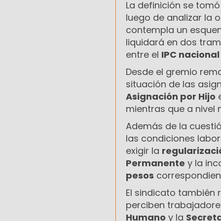
La definición se tomó
luego de analizar la o
contempla un esquema
liquidará en dos tra
entre el
IPC nacional
Desde el gremio rema
situación de las asig
Asignación por Hijo
e
mientras que a nivel 
Además de la cuestió
las condiciones labora
exigir la
regularizaci
Permanente
y la inc
pesos
correspondien
El sindicato también 
perciben trabajador
Humano
y la
Secreta