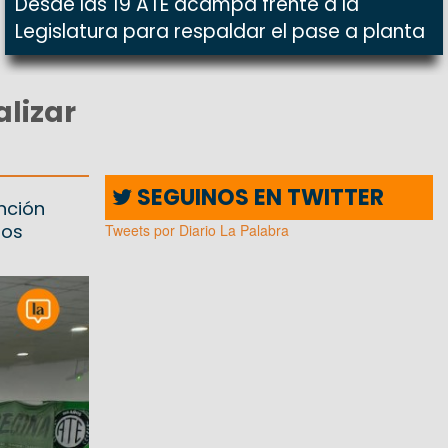
Desde las 19 ATE acampa frente a la
Legislatura para respaldar el pase a planta
alizar
SEGUINOS EN TWITTER
nción
tos
Tweets por Diario La Palabra