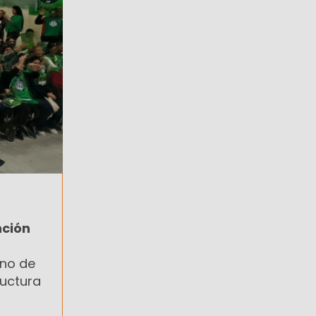
nción
uno de
ructura