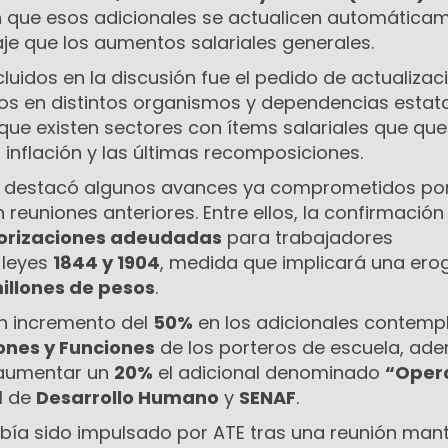
 que esos adicionales se actualicen automática
je que los aumentos salariales generales.
cluidos en la discusión fue el pedido de actualizac
cos en distintos organismos y dependencias estata
que existen sectores con ítems salariales que qu
 inflación y las últimas recomposiciones.
io destacó algunos avances ya comprometidos por
n reuniones anteriores. Entre ellos, la confirmación
orizaciones adeudadas
para trabajadores
 leyes
1844 y 1904
, medida que implicará una ero
millones de pesos
.
un incremento del
50%
en los adicionales contemp
ones y Funciones
de los porteros de escuela, ad
 aumentar un
20%
el adicional denominado
“Oper
l de
Desarrollo Humano
y
SENAF
.
abía sido impulsado por ATE tras una reunión man