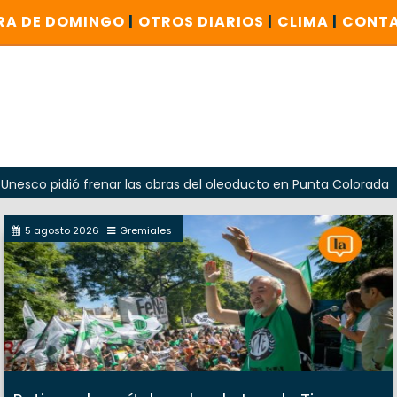
RA DE DOMINGO
|
OTROS DIARIOS
|
CLIMA
|
CONT
ió frenar las obras del oleoducto en Punta Colorada
Oda
5 agosto 2026
Gremiales