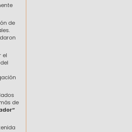
mente
ión de
les.
edaron
 el
 del
gación
lados
emás de
ador”
tenida