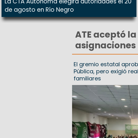
La CTA Autónoma elegirá autoridades el 20
de agosto en Río Negro
ATE aceptó la 
asignaciones 
El gremio estatal apro
Pública, pero exigió re
familiares