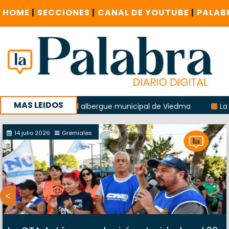
HOME
|
SECCIONES
|
CANAL DE YOUTUBE
|
PALAB
MAS LEIDOS
 explosión del albergue municipal de Viedma
La Unesco pid
a con un encuentro provincial en Roca
14 julio 2026
Gremiales