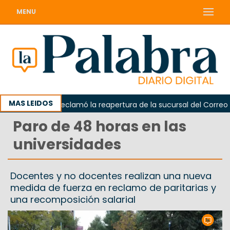
MENU
MAS LEIDOS
Odarda reclamó la reapertura de la sucursal del Correo Arge
Paro de 48 horas en las
universidades
Docentes y no docentes realizan una nueva
medida de fuerza en reclamo de paritarias y
una recomposición salarial