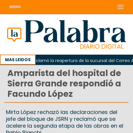
MENU
MAS LEIDOS
Odarda reclamó la reapertura de la sucursal del Correo Argen
Amparista del hospital de
Sierra Grande respondió a
Facundo López
Mirta López rechazó las declaraciones del
jefe del bloque de JSRN y reclamó que se
acelere la segunda etapa de las obras en el
Pablo Bianchi