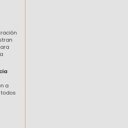
tración
tran
para
 a
cia
ón a
n todos