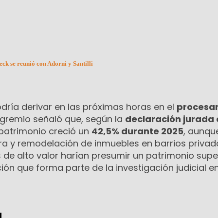
ck se reunió con Adorni y Santilli
odría derivar en las próximas horas en el
procesa
l gremio señaló que, según la
declaración jurada o
 patrimonio creció un
42,5% durante 2025
, aunqu
a y remodelación de inmuebles en barrios privado
 de alto valor harían presumir un patrimonio super
ión que forma parte de la investigación judicial en