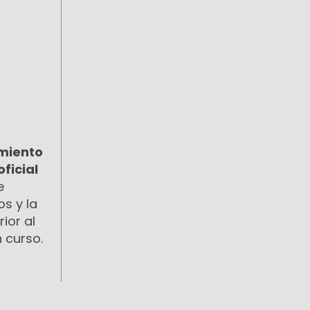
miento
ficial
e
s y la
ior al
 curso.