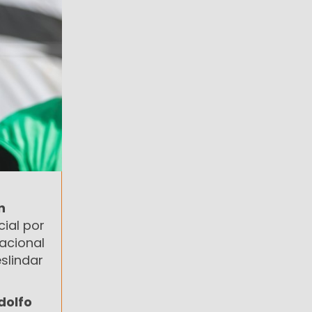
n
cial por
acional
slindar
dolfo