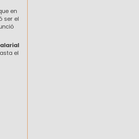
 que en
 ser el
nunció
alarial
asta el