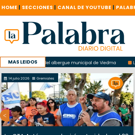
HOME
|
SECCIONES
|
CANAL DE YOUTUBE
|
PALAB
MAS LEIDOS
a explosión del albergue municipal de Viedma
La Unesco pi
a con un encuentro provincial en Roca
14 julio 2026
Gremiales