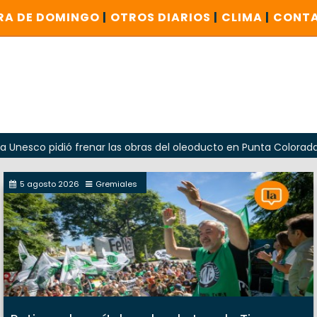
RA DE DOMINGO
|
OTROS DIARIOS
|
CLIMA
|
CONT
dió frenar las obras del oleoducto en Punta Colorada
Od
5 agosto 2026
Gremiales