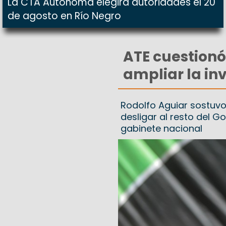
La CTA Autónoma elegirá autoridades el 20
de agosto en Río Negro
ATE cuestionó
ampliar la inv
Rodolfo Aguiar sostuvo
desligar al resto del G
gabinete nacional