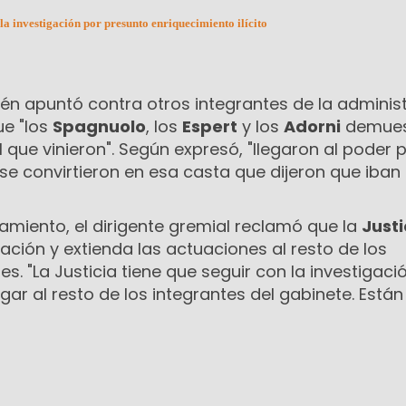
a investigación por presunto enriquecimiento ilícito
bién apuntó contra otros integrantes de la adminis
ue "los
Spagnuolo
, los
Espert
y los
Adorni
demues
l que vinieron". Según expresó, "llegaron al poder 
e convirtieron en esa casta que dijeron que iban
amiento, el dirigente gremial reclamó que la
Justi
gación y extienda las actuaciones al resto de los
s. "La Justicia tiene que seguir con la investigaci
r al resto de los integrantes del gabinete. Está