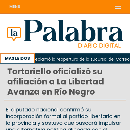
MENU
MAS LEIDOS
Odarda reclamó la reapertura de la sucursal del Correo Arg
Tortoriello oficializó su
afiliación a La Libertad
Avanza en Río Negro
El diputado nacional confirmó su
incorporación formal al partido libertario en
la provincia y sostuvo que buscará impulsar
una alternativa política alineada con el