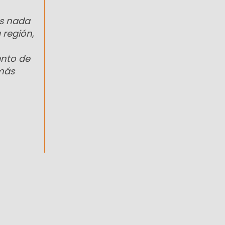
os nada
 región,
ento de
 más