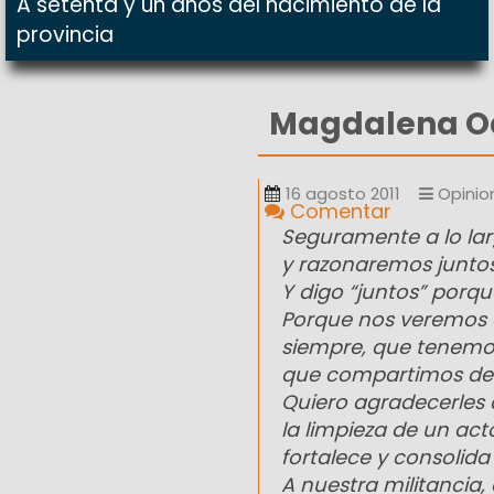
A setenta y un años del nacimiento de la
provincia
Magdalena Od
16 agosto 2011
Opinio
Comentar
Seguramente a lo lar
y razonaremos juntos 
Y digo “juntos” porqu
Porque nos veremos c
siempre, que tenemos
que compartimos des
Quiero agradecerles a
la limpieza de un act
fortalece y consolid
A nuestra militancia