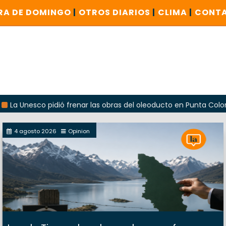
RA DE DOMINGO
|
OTROS DIARIOS
|
CLIMA
|
CONT
nesco pidió frenar las obras del oleoducto en Punta Colorada
4 agosto 2026
Opinion