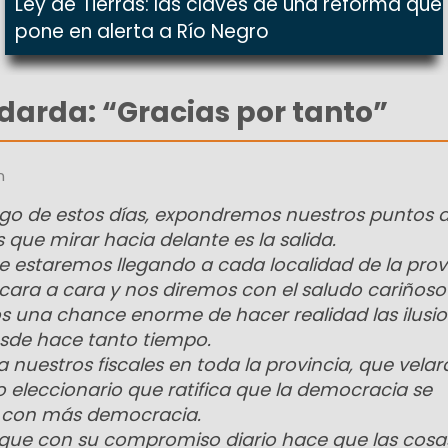
Ley de Tierras: las claves de una reforma que
pone en alerta a Río Negro
arda: “Gracias por tanto”
n
go de estos días, expondremos nuestros puntos d
que mirar hacia delante es la salida.
e estaremos llegando a cada localidad de la prov
ara a cara y nos diremos con el saludo cariñoso
 una chance enorme de hacer realidad las ilusi
de hace tanto tiempo.
 nuestros fiscales en toda la provincia, que velar
o eleccionario que ratifica que la democracia se
a con más democracia.
, que con su compromiso diario hace que las cosa