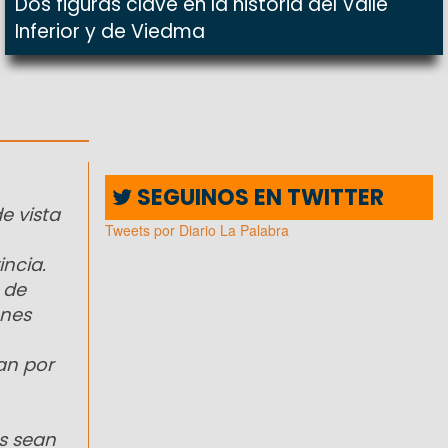
Dos figuras clave en la historia del Valle
Inferior y de Viedma
SEGUINOS EN TWITTER
e vista
Tweets por Diario La Palabra
incia.
 de
ones
an por
s sean