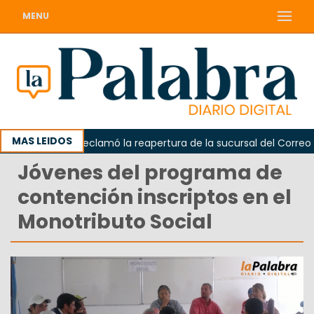
MENU
MAS LEIDOS
Odarda reclamó la reapertura de la sucursal del Correo Arge
Jóvenes del programa de
contención inscriptos en el
Monotributo Social