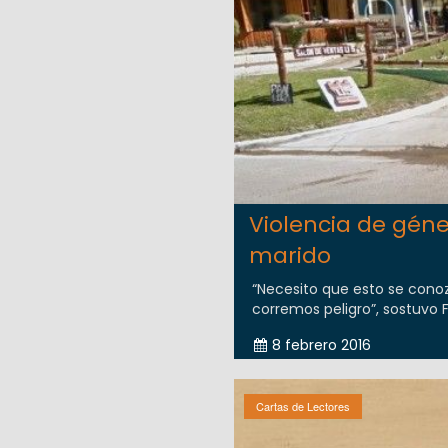
Violencia de géne
marido
“Necesito que esto se conoz
corremos peligro”, sostuvo 
8 febrero 2016
Cartas de Lectores