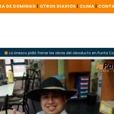
RA DE DOMINGO
|
OTROS DIARIOS
|
CLIMA
|
CONT
idió frenar las obras del oleoducto en Punta Colorada
O