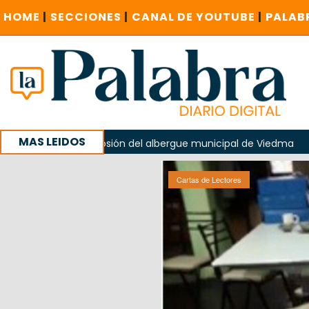
HOME
|
SECCIONES
|
CANAL DE YOUTUBE
|
PALAB
MAS LEIDOS
la explosión del albergue municipal de Viedma
La Unesco p
ña con un encuentro provincial en Roca
Cartas de Lectores