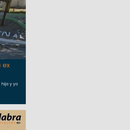
 ex
hija y yo