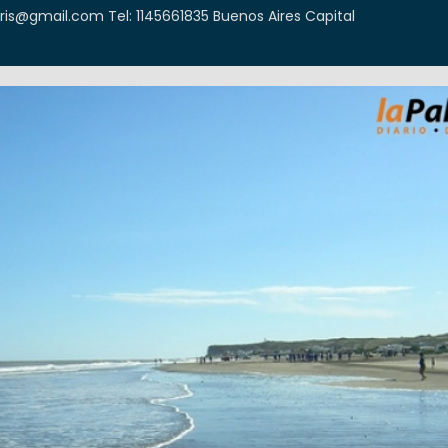
icris@gmail.com Tel: 1145661835 Buenos Aires Capital