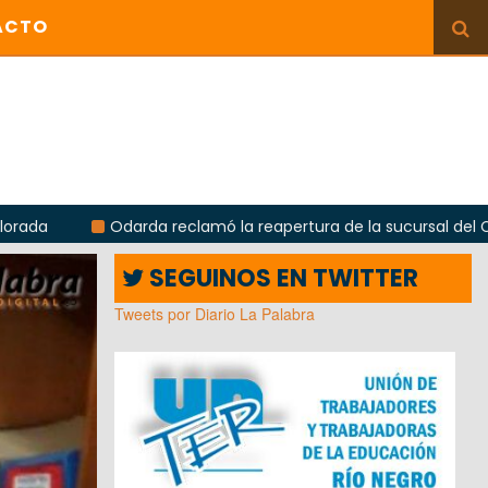
ACTO
darda reclamó la reapertura de la sucursal del Correo Argentino
SEGUINOS EN TWITTER
Tweets por Diario La Palabra