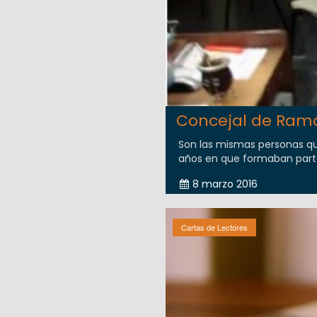
Concejal de Ram
Son las mismas personas que
años en que formaban parte d
8 marzo 2016
Cartas de Lectores