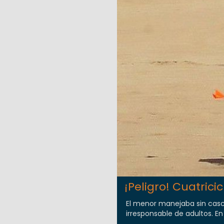
¡Peligro! Cuatrici
El menor manejaba sin casco
irresponsable de adultos. En