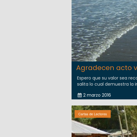
Agradecen acto va
Espero que su valor sea rec
salita lo cual demuestra la 
2 marzo 2016
Cartas de Lectores