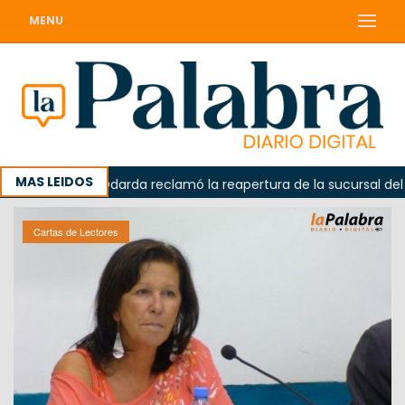
MENU
MAS LEIDOS
a
Odarda reclamó la reapertura de la sucursal del Corre
Cartas de Lectores