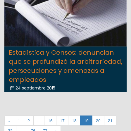
Estadística y Censos: denuncian
que se profundizó la arbitrariedad,
persecuciones y amenazas a
empleados
24 septiembre 2015
«
1
2
...
16
17
18
19
20
21
22
...
76
77
»