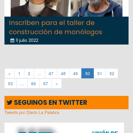
Inscriben para el taller de
construcción de monólogos
11 julio 2022
«
1
2
...
47
48
49
50
51
52
53
...
66
67
»
SEGUINOS EN TWITTER
Tweets por Diario La Palabra