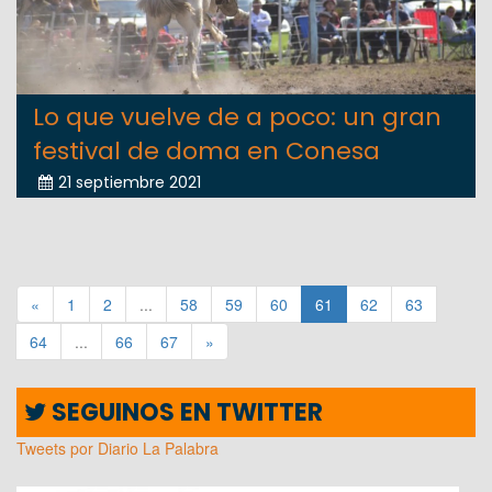
Lo que vuelve de a poco: un gran
festival de doma en Conesa
21 septiembre 2021
«
1
2
...
58
59
60
61
62
63
64
...
66
67
»
SEGUINOS EN TWITTER
Tweets por Diario La Palabra