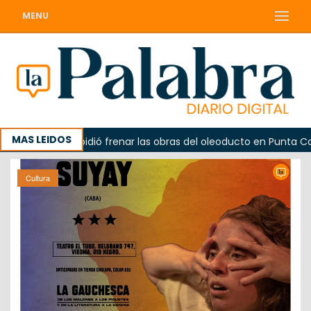
MENU
MAS LEIDOS
La Unesco pidió frenar las obras del oleoducto en Punta Colorad
Cultura