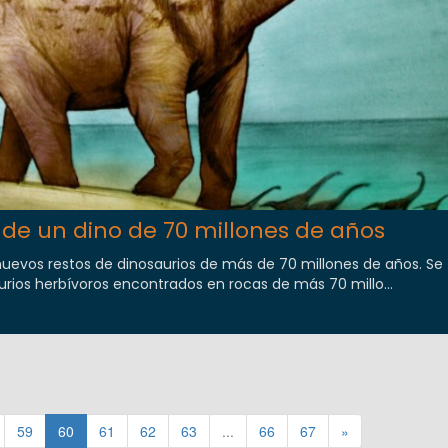
de un dino de 70 millones de años
uevos restos de dinosaurios de más de 70 millones de años. Se 
urios herbívoros encontrados en rocas de más 70 millo...
59
60
61
62
63
...
66
67
»