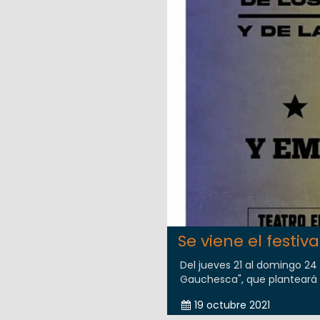
Se viene el festiv
Del jueves 21 al domingo 24 
Gauchesca", que planteará c
19 octubre 2021