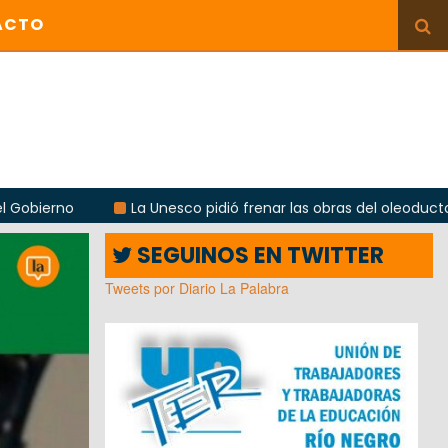
ACTO
La Unesco pidió frenar las obras del oleoducto en Punta Col
SEGUINOS EN TWITTER
Tweets por Diario La Palabra