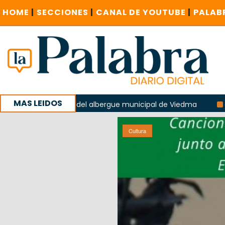
HOME
|
SECCIONES
|
CANAL DE YOUTUBE
|
PALAB
MAS LEIDOS
xplosión del albergue municipal de Viedma
La UCR sostend
a sucursal del Correo Argentino en Sierra Grande
Cultura