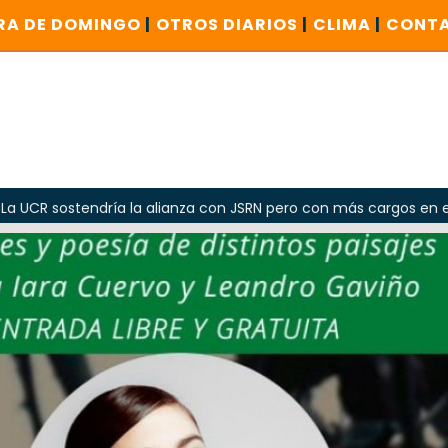
RA DE DOMINGO
|
OTROS DIARIOS
|
CLIMA
|
CONT
ría la alianza con JSRN pero con más cargos en el Gobierno