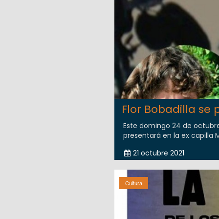
Flor Bobadilla se
Este domingo 24 de octubre,
presentará en la ex capilla M
21 octubre 2021
Cultura