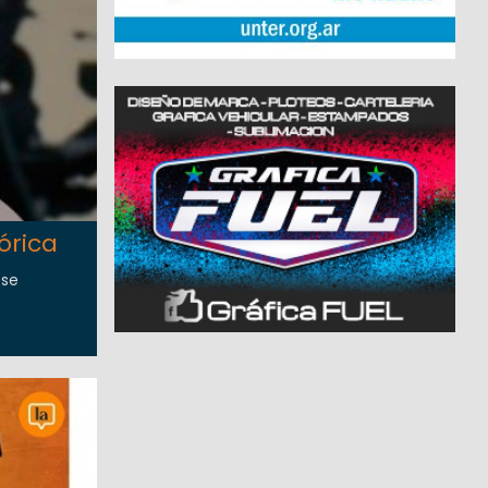
órica
 se