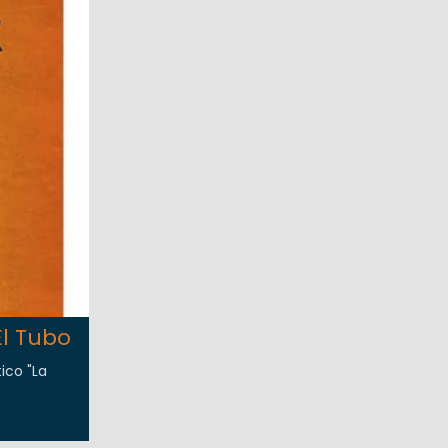
El Tubo
ico "La