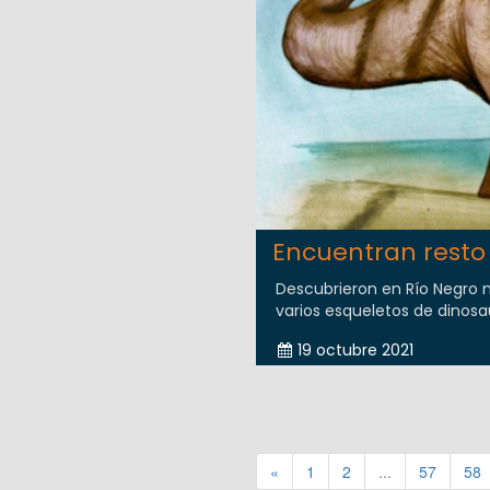
Encuentran resto 
Descubrieron en Río Negro n
varios esqueletos de dinosa
19 octubre 2021
«
1
2
...
57
58