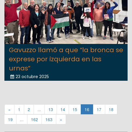
Gavuzzo llamó a que “la bronca se
exprese por izquierda en las
urnas”
23 octubre 2025
«
1
2
...
13
14
15
16
17
18
19
...
162
163
»