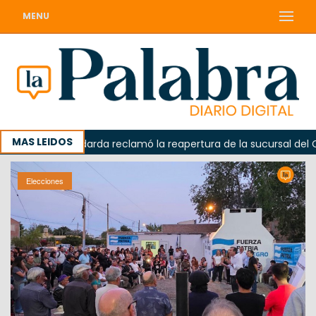
MENU
MAS LEIDOS
da
Odarda reclamó la reapertura de la sucursal del Corre
Elecciones