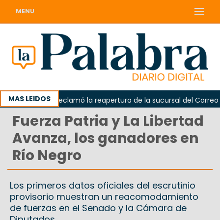
MENU
MAS LEIDOS
Odarda reclamó la reapertura de la sucursal del Correo Arg
Fuerza Patria y La Libertad
Avanza, los ganadores en
Río Negro
Los primeros datos oficiales del escrutinio
provisorio muestran un reacomodamiento
de fuerzas en el Senado y la Cámara de
Diputados