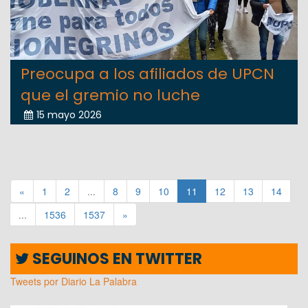
Preocupa a los afiliados de UPCN
que el gremio no luche
15 mayo 2026
«
1
2
...
8
9
10
11
12
13
14
...
1536
1537
»
SEGUINOS EN TWITTER
Tweets por Diario La Palabra