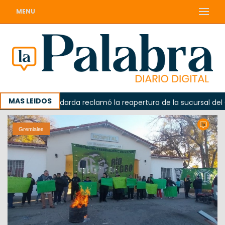
MENU
MAS LEIDOS
ada
Odarda reclamó la reapertura de la sucursal del Corr
Gremiales