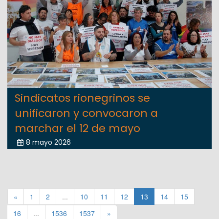
Sindicatos rionegrinos se
unificaron y convocaron a
marchar el 12 de mayo
8 mayo 2026
«
1
2
...
10
11
12
13
14
15
16
...
1536
1537
»