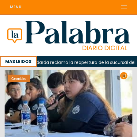
MENU
MAS LEIDOS
da
Odarda reclamó la reapertura de la sucursal del Corr
Gremiales